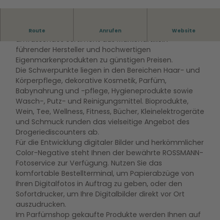
© WMG Wolfsburg Wirtschaft und Marketing
GmbH |
CC0
Die Drogeriekette ROSSMANN bietet Ihnen ein
Route
Anrufen
Website
umfassendes Sortiment aus Markenartikeln
führender Hersteller und hochwertigen
Eigenmarkenprodukten zu günstigen Preisen.
Die Schwerpunkte liegen in den Bereichen Haar- und
Körperpflege, dekorative Kosmetik, Parfüm,
Babynahrung und -pflege, Hygieneprodukte sowie
Wasch-, Putz- und Reinigungsmittel. Bioprodukte,
Wein, Tee, Wellness, Fitness, Bücher, Kleinelektrogeräte
und Schmuck runden das vielseitige Angebot des
Drogeriediscounters ab.
Für die Entwicklung digitaler Bilder und herkömmlicher
Color-Negative steht Ihnen der bewährte ROSSMANN-
Fotoservice zur Verfügung. Nutzen Sie das
komfortable Bestellterminal, um Papierabzüge von
Ihren Digitalfotos in Auftrag zu geben, oder den
Sofortdrucker, um Ihre Digitalbilder direkt vor Ort
auszudrucken.
Im Parfümshop gekaufte Produkte werden Ihnen auf