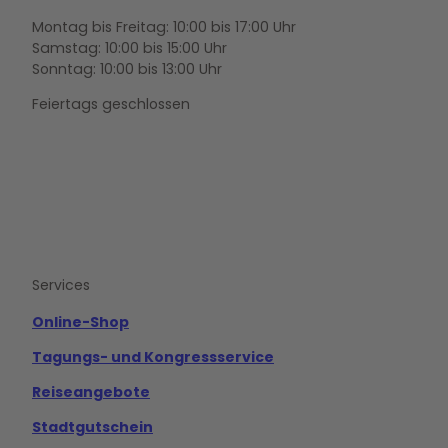
Montag bis Freitag: 10:00 bis 17:00 Uhr
Samstag: 10:00 bis 15:00 Uhr
Sonntag: 10:00 bis 13:00 Uhr
Feiertags geschlossen
F
Y
I
a
o
n
c
u
s
e
t
t
b
u
a
o
b
g
Services
o
e
r
k
a
m
Online-Shop
Tagungs- und Kongressservice
Reiseangebote
Stadtgutschein