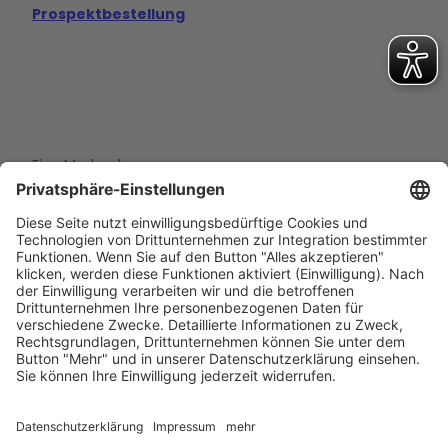
Prospektbestellung
Eine Marke der
Wolfsburg Wirtschaft und Marketing GmbH
Porschestraße 26
38440 Wolfsburg
+49 5361 89994-0
info@wmg-wolfsburg.de
Barrierefreiheitserklärung
Kontakt
Impressum
Datenschutz
AGB