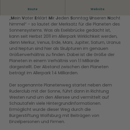
Route
Website
EINE ASTRONOMISCHE REISE IM ALLERPARK
„
M
ein
V
ater
E
rklärt
M
ir
J
eden
S
onntag
U
nseren
N
acht
himmel“ – so lautet der Merksatz für die Planeten des
Sonnensystems. Was als Eselsbrücke gedacht ist,
kann seit Herbst 2011 im Allerpark Wirklichkeit werden,
denn Merkur, Venus, Erde, Mars, Jupiter, Saturn, Uranus
und Neptun sind hier als Skulpturen im genauen
Größenverhältnis zu finden. Dabei ist die Größe der
Planeten in einem Verhältnis von 1:1 Milliarde
dargestellt. Der Abstand zwischen den Planeten
beträgt im Allerpark 1:4 Milliarden.
Der sogenannte Planetenweg startet neben dem
Ruderclub mit der Sonne, führt dann in Richtung
Westen rund um den Allersee und vermittelt auf
Schautafeln viele Hintergrundinformationen.
Ermöglicht wurde dieser Weg durch die
Bürgerstiftung Wolfsburg mit Beiträgen von
Einzelpersonen und Firmen.