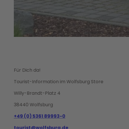
© WMG Wolfsburg |
CC0
© WMG Wolfsburg |
CC0
Für Dich da!
Tourist-Information im Wolfsburg Store
Willy-Brandt-Platz 4
38440 Wolfsburg
+49 (0) 5361 89993-0
tourist@wolfsburg.de