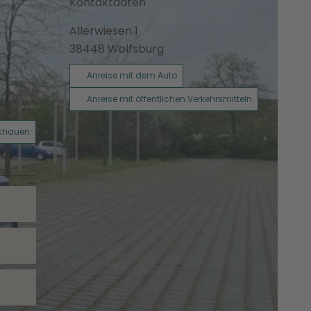
Kontaktdaten
Allerwiesen 1
38448
Wolfsburg
Anreise mit dem Auto
Anreise mit öffentlichen Verkehrsmitteln
schauen