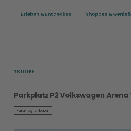
Z
u
Erleben & Entdecken
Shoppen & Genie
m
I
n
h
a
l
t
Startseite
Parkplatz P2 Volkswagen Arena
Parkmöglichkeiten