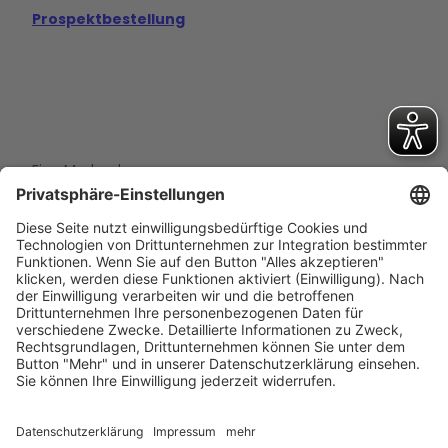
Prospektbestellung
Eine Marke der
Wolfsburg Wirtschaft und Marketing GmbH
Porschestraße 26
38440 Wolfsburg
+49 5361 89994-0
info@wmg-wolfsburg.de
Barrierefreiheitserklärung
Kontakt
Impressum
Datenschutz
AGB