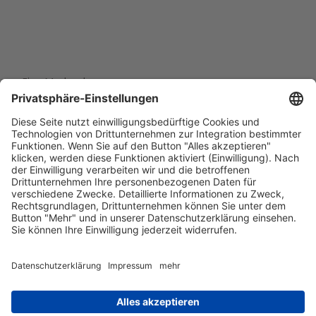
Eine Marke der
Wolfsburg Wirtschaft und Marketing GmbH
Porschestraße 26
38440 Wolfsburg
+49 5361 89994-0
info@wmg-wolfsburg.de
Barrierefreiheitserklärung
Kontakt
Impressum
Datenschutz
AGB