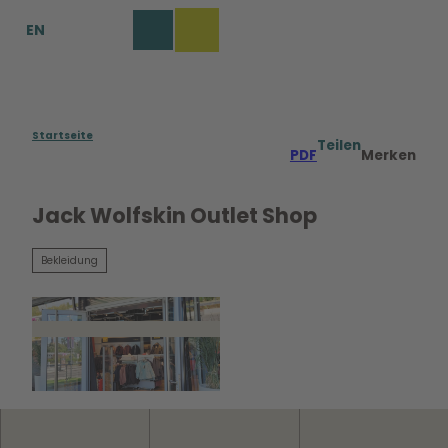
Z
EN
u
Merkzettel
Suche
Menü
m
I
n
h
a
Startseite
Teilen
PDF
Merken
l
t
Jack Wolfskin Outlet Shop
Bekleidung
©
CC0