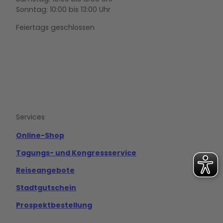
Sonntag: 10:00 bis 13:00 Uhr
Feiertags geschlossen
F
Y
I
a
o
n
c
u
s
e
t
t
b
u
a
o
b
g
Services
o
e
r
k
a
m
Online-Shop
Tagungs- und Kongressservice
Reiseangebote
Stadtgutschein
Prospektbestellung