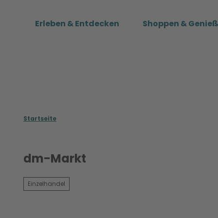
Z
u
Erleben & Entdecken
Shoppen & Genie
m
I
n
h
a
l
t
Startseite
dm-Markt
Einzelhandel