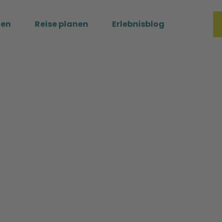
ßen
Reise planen
Erlebnisblog
Merkzette
Such