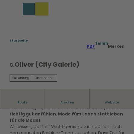
Z
u
Merkzettel
Suche
Menü
m
I
n
h
a
Startseite
Teilen
PDF
Merken
l
t
s.Oliver (City Galerie)
Bekleidung
Einzelhandel
Wir stehen für zeitgemäße, moderne Mode.
Route
Anrufen
Website
Hochwertige Qualitäten und Passformen, die sich
richtig gut anfühlen. Mode fürs Leben statt leben
für die Mode!
Wir wissen, dass ihr Wichtigeres zu tun habt als nach
dem neuesten Fashion-Trend zu suchen. Dass Zeit für