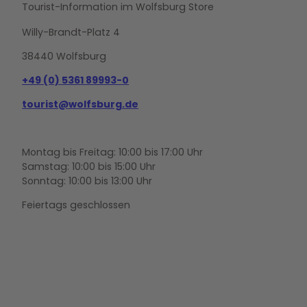
Tourist-Information im Wolfsburg Store
Willy-Brandt-Platz 4
38440 Wolfsburg
+49 (0) 5361 89993-0
tourist@wolfsburg.de
Montag bis Freitag: 10:00 bis 17:00 Uhr
Samstag: 10:00 bis 15:00 Uhr
Sonntag: 10:00 bis 13:00 Uhr
Feiertags geschlossen
F
Y
I
a
o
n
c
u
s
e
t
t