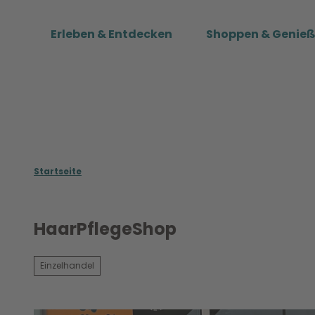
Z
u
Erleben & Entdecken
Shoppen & Genie
m
I
n
h
a
l
t
Startseite
HaarPflegeShop
Einzelhandel