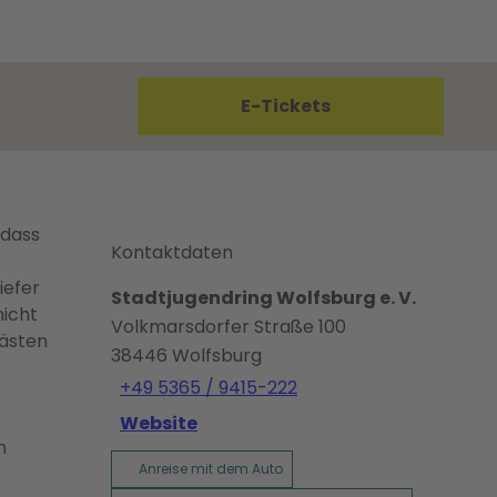
E-Tickets
odass
Kontaktdaten
iefer
Stadtjugendring Wolfsburg e. V.
nicht
Volkmarsdorfer Straße 100
Gästen
38446
Wolfsburg
+49 5365 / 9415-222
e
Website
m
Anreise mit dem Auto