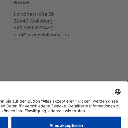
GmbH
Porschestraße 26
38440 Wolfsburg
+49 5361 89994-0
info@wmg-wolfsburg.de