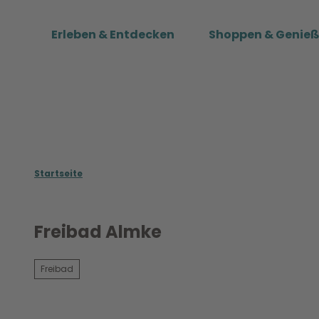
Z
u
Erleben & Entdecken
Shoppen & Genie
m
I
n
h
a
l
t
Startseite
Freibad Almke
Freibad