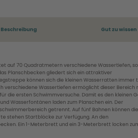
Beschreibung
Gut zu wissen
etet auf 70 Quadratmetern verschiedene Wassertiefen, s
 das Planschbecken gliedert sich ein attraktiver
iegstreppe können sich die kleinen Wasserratten immer t
 verschiedene Wassertiefen ermöglicht dieser Bereich 
z für die ersten Schwimmversuche. Damit es den kleinen 
er und Wasserfontänen laden zum Planschen ein. Der
schwimmerbereich getrennt. Auf fünf Bahnen können di
te stehen Startblöcke zur Verfügung. An den
cken. Ein 1-Meterbrett und ein 3-Meterbrett locken zu