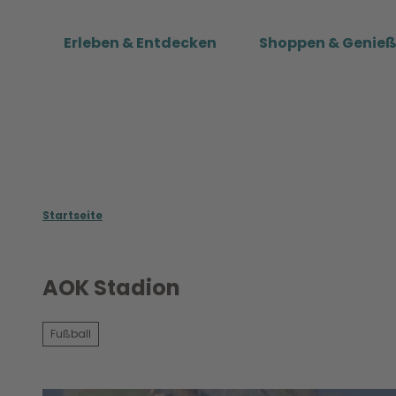
Z
u
Erleben & Entdecken
Shoppen & Genie
m
I
n
h
a
l
t
Startseite
AOK Stadion
Fußball