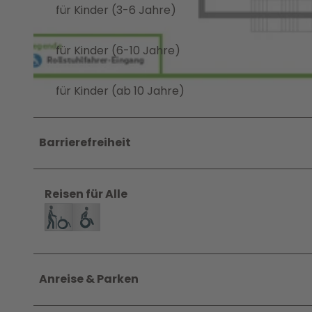
für Kinder (3-6 Jahre)
© Wolfsburg AG
für Kinder (6-10 Jahre)
für Kinder (ab 10 Jahre)
S
t
a
Barrierefreiheit
d
i
o
Reisen für Alle
n
p
l
a
n
Anreise & Parken
A
O