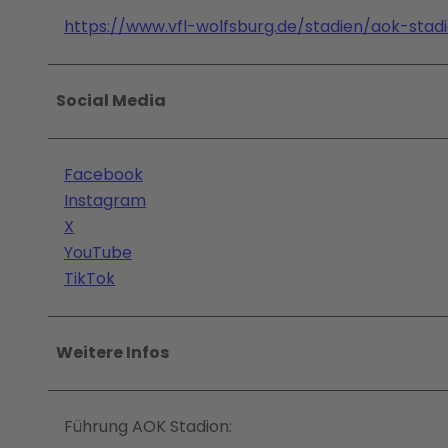
K
https://www.vfl-wolfsburg.de/stadien/aok-stad
Social Media
Facebook
Instagram
X
YouTube
TikTok
Weitere Infos
Führung AOK Stadion: