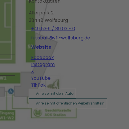
Kontaktdaten
Allerpark 2
38448
Wolfsburg
+49 5361 / 89 03 - 0
fussball@vfl-wolfsburg.de
Website
Facebook
Instagram
X
YouTube
TikTok
Anreise mit dem Auto
Anreise mit öffentlichen Verkehrsmitteln