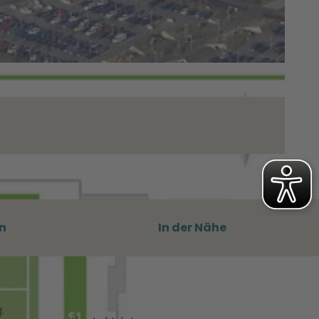
n
In der Nähe
.