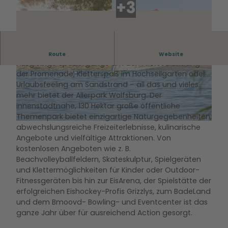
Nah, näher - Allerpark
Route
Website
Ausgiebige Spaziergänge um den Allersee entlang
der Promenade, Kletterspaß im Hochseilgarten oder
© WMG Wolfsburg Foto: Sahnefoto |
CC0
© WMG Wolfsburg Foto: Sahnefoto |
CC0
Urlaubsfeeling am Sandstrand – all das und vieles
mehr bietet der Allerpark Wolfsburg. Der
innenstadtnahe, 130 Hektar große öffentliche
Themenpark bietet einzigartige Naturgegebenheiten,
abwechslungsreiche Freizeiterlebnisse, kulinarische
© WMG Wolfsburg Foto: Sahnefoto |
CC0
Angebote und vielfältige Attraktionen. Von
kostenlosen Angeboten wie z. B.
Beachvolleyballfeldern, Skateskulptur, Spielgeräten
und Klettermöglichkeiten für Kinder oder Outdoor-
Fitnessgeräten bis hin zur EisArena, der Spielstätte der
erfolgreichen Eishockey-Profis Grizzlys, zum BadeLand
und dem Bmoovd- Bowling- und Eventcenter ist das
ganze Jahr über für ausreichend Action gesorgt.