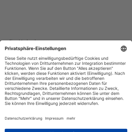
Eine Marke der
Wolfsburg Wirtschaft und Marketing GmbH
Porschestraße 26
38440 Wolfsburg
+49 5361 89994-0
info@wmg-wolfsburg.de
Barrierefreiheitserklärung
Kontakt
Impressum
Datenschutz
AGB