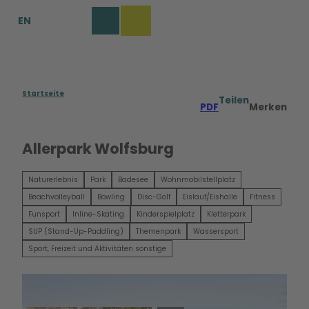
Z
EN
u
Merkzettel
Suche
Menü
m
I
n
h
a
Startseite
Teilen
PDF
Merken
l
t
Allerpark Wolfsburg
Naturerlebnis
Park
Badesee
Wohnmobilstellplatz
Beachvolleyball
Bowling
Disc-Golf
Eislauf/Eishalle
Fitness
Funsport
Inline-Skating
Kinderspielplatz
Kletterpark
SUP (Stand-Up-Paddling)
Themenpark
Wassersport
Sport, Freizeit und Aktivitäten sonstige