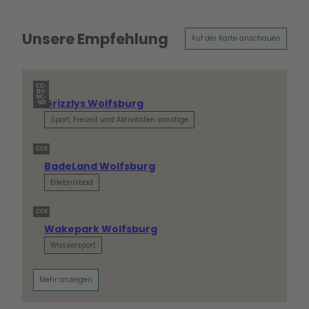
Unsere Empfehlung
Auf der Karte anschauen
CC-
BY-
NC-
Grizzlys Wolfsburg
ND
Sport, Freizeit und Aktivitäten sonstige
CC0
BadeLand Wolfsburg
Erlebnisbad
CC0
Wakepark Wolfsburg
Wassersport
Mehr anzeigen