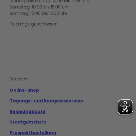
Montag bis Freitag: 10:00 bis 17:00 Uhr
Samstag: 10:00 bis 15:00 Uhr
Sonntag: 10:00 bis 13:00 Uhr
Feiertags geschlossen
F
Y
I
a
o
n
c
u
s
e
t
t
b
u
a
o
b
g
Services
o
e
r
k
a
m
Online-Shop
Tagungs- und Kongressservice
Reiseangebote
Stadtgutschein
Prospektbestellung