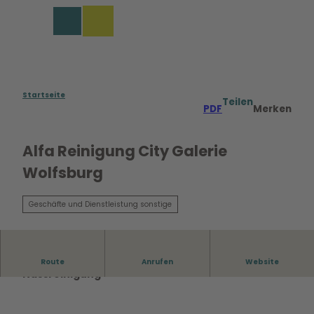
Z
u
Merkzettel
Suche
Menü
m
I
n
h
a
Startseite
Teilen
PDF
Merken
l
t
Alfa Reinigung City Galerie
Wolfsburg
Geschäfte und Dienstleistung sonstige
Trockenreinigung
Route
Anrufen
Website
Nassreinigung