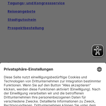
Tagungs- und Kongressservice
Reiseangebote
Stadtgutschein
Prospektbestellung
Eine Marke der
Wolfsburg Wirtschaft und Marketing GmbH
Porschestraße 26
38440 Wolfsburg
+49 5361 89994-0