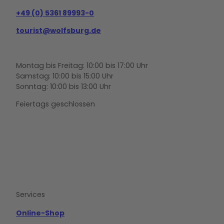
+49 (0) 5361 89993-0
tourist@wolfsburg.de
Montag bis Freitag: 10:00 bis 17:00 Uhr
Samstag: 10:00 bis 15:00 Uhr
Sonntag: 10:00 bis 13:00 Uhr
Feiertags geschlossen
F
Y
I
a
o
n
c
u
s
e
t
t
b
u
a
o
b
g
Services
o
e
r
k
a
m
Online-Shop