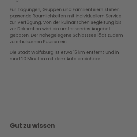
s
Für Tagungen, Gruppen und Familienfeiern stehen
s
passende Räumlichkeiten mit individuellem Service
e
zur Verfügung. Von der kulinarischen Begleitung bis
n
zur Dekoration wird ein umfassendes Angebot
geboten. Der nahegelegene Schlosssee lädt zudem
zu erholsamen Pausen ein.
Die Stadt Wolfsburg ist etwa 15 km entfernt und in
rund 20 Minuten mit dem Auto erreichbar.
Gut zu wissen