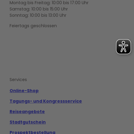
Montag bis Freitag: 10:00 bis 17:00 Uhr
Samstag: 10:00 bis 15:00 Uhr
Sonntag: 10:00 bis 13:00 Uhr
Feiertags geschlossen
F
Y
I
a
o
n
c
u
s
e
t
t
b
u
a
o
b
g
Services
o
e
r
k
a
m
Online-Shop
Tagungs- und Kongressservice
Reiseangebote
Stadtgutschein
Prospektbestellung