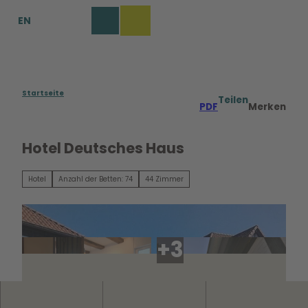
Z
EN
u
Merkzettel
Suche
Menü
m
I
n
h
a
Startseite
Teilen
PDF
Merken
l
t
Hotel Deutsches Haus
Hotel
Anzahl der Betten: 74
44 Zimmer