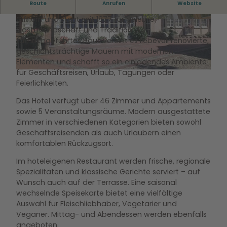
Route
Anrufen
Website
Das Hotel Deutsches Haus Gifhorn liegt im Herzen von
Gifhorn und steht seit 1877 für gelebte
P
S
Gastfreundschaft und Tradition. Als
o
c
familiengeführtes Haus vereint es liebevoll renovierte,
s
h
geschichtsträchtige Mauern mit modernen
t
e
Elementen und schafft so ein einladendes Ambiente
C
u
für Geschäftsreisen, Urlaub, Tagungen oder
D
o
n
Feierlichkeiten.
e
m
e
u
t
a
Das Hotel verfügt über 46 Zimmer und Appartements
t
o
u
sowie 5 Veranstaltungsräume. Modern ausgestattete
s
i
ß
Zimmer in verschiedenen Kategorien bieten sowohl
c
r
e
Geschäftsreisenden als auch Urlaubern einen
h
n
komfortablen Rückzugsort.
e
s
Im hoteleigenen Restaurant werden frische, regionale
H
Spezialitäten und klassische Gerichte serviert – auf
a
Wunsch auch auf der Terrasse. Eine saisonal
u
wechselnde Speisekarte bietet eine vielfältige
s
Auswahl für Fleischliebhaber, Vegetarier und
a
Veganer. Mittag- und Abendessen werden ebenfalls
u
angeboten.