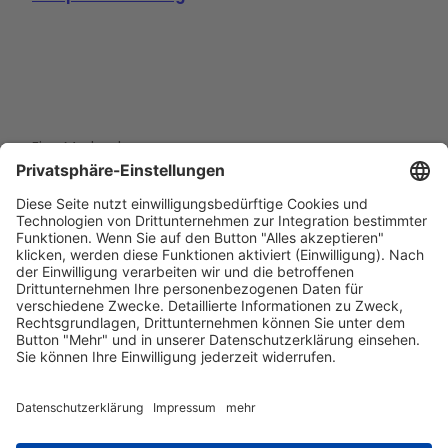
Eine Marke der
Wolfsburg Wirtschaft und Marketing GmbH
Porschestraße 26
38440 Wolfsburg
+49 5361 89994-0
info@wmg-wolfsburg.de
Barrierefreiheitserklärung
Kontakt
Impressum
Datenschutz
AGB