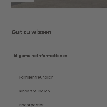
o
g
H
o
a
u
p
Gut zu wissen
t
e
i
n
Allgemeine Informationen
g
a
n
g
Familienfreundlich
Kinderfreundlich
Nachtportier