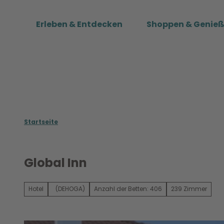
Z
u
Erleben & Entdecken
Shoppen & Genie
m
I
n
h
a
l
t
Startseite
Global Inn
Hotel
(DEHOGA)
Anzahl der Betten: 406
239 Zimmer