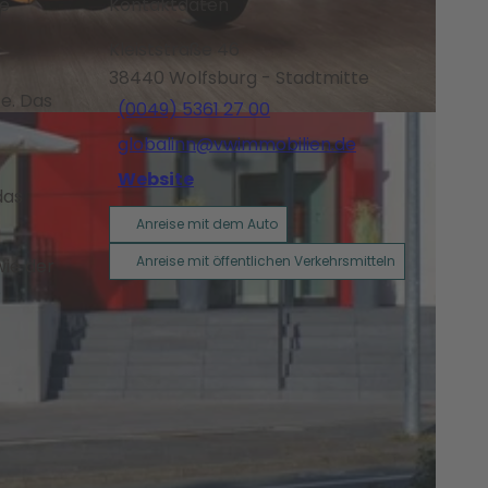
ne
Kontaktdaten
Kleiststraße 46
38440
Wolfsburg
- Stadtmitte
e. Das
(0049) 5361 27 00
globalinn@vwimmobilien.de
Website
das
Anreise mit dem Auto
Anreise mit öffentlichen Verkehrsmitteln
wie der
e