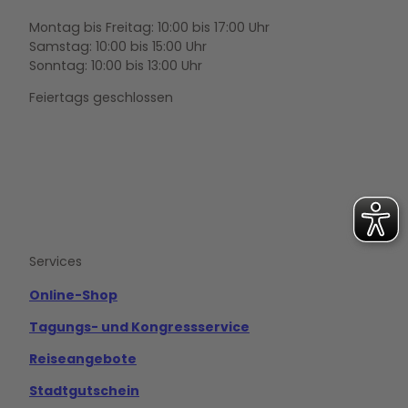
Montag bis Freitag: 10:00 bis 17:00 Uhr
Samstag: 10:00 bis 15:00 Uhr
Sonntag: 10:00 bis 13:00 Uhr
Feiertags geschlossen
F
Y
I
a
o
n
c
u
s
e
t
t
b
u
a
o
b
g
Services
o
e
r
k
a
m
Online-Shop
Tagungs- und Kongressservice
Reiseangebote
Stadtgutschein