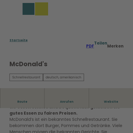
Z
u
Merkzettel
Suche
Menü
m
I
n
h
a
Startseite
Teilen
PDF
Merken
l
t
McDonald's
Schnellrestaurant
deutsch, amerikanisch
McDonald's bietet bekannte Burger und Pommes.
Route
Anrufen
Website
Sie essen schnell und bequem. Hier genießen Sie
gutes Essen zu fairen Preisen.
McDonald’s ist ein bekanntes Schnellrestaurant. Sie
bekommen dort Burger, Pommes und Getränke. Viele
Menschen mögen die bekannten Gerichte. Sie