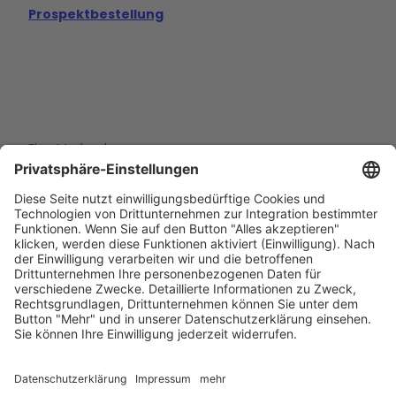
Prospektbestellung
Eine Marke der
Wolfsburg Wirtschaft und Marketing GmbH
Porschestraße 26
38440 Wolfsburg
+49 5361 89994-0
info@wmg-wolfsburg.de
Barrierefreiheitserklärung
Kontakt
Impressum
Datenschutz
AGB