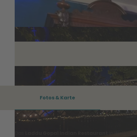
Fotos & Karte
Das
Laddu Gopal Indian Restaurant
in Wolfsbur