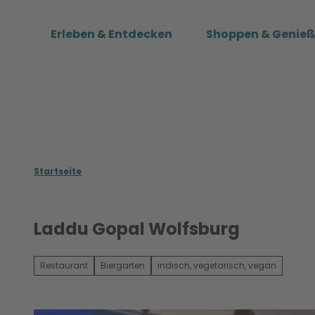
Z
u
Erleben & Entdecken
Shoppen & Genie
m
I
n
h
a
l
t
Startseite
Laddu Gopal Wolfsburg
Restaurant
Biergarten
indisch, vegetarisch, vegan