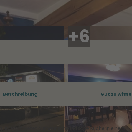
Beschreibung
Gut zu wisse
g-Kästorf bietet authentische indische Küche in einem