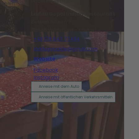
Pächter/Betreiber
wählen
e
Laddu Gopal Indian Restaurant
Zu dem Balken 7
hle für
38448
Wolfsburg
- Kästorf
stehen
+49 176 647 77494
ie für
laddugopalde@gmail.com
sam und
Website
r
Facebook
Instagram
Anreise mit dem Auto
Anreise mit öffentlichen Verkehrsmitteln