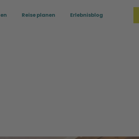
ßen
Reise planen
Erlebnisblog
Merkzette
Such