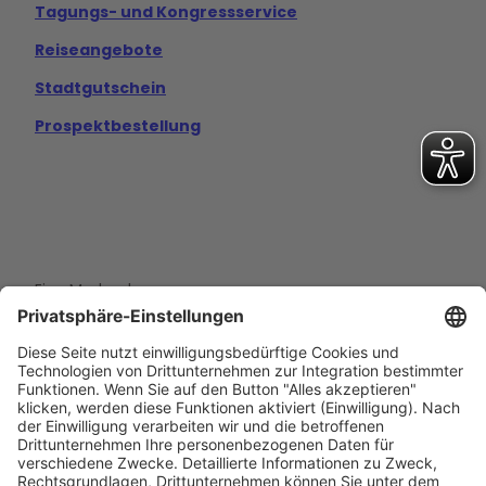
Tagungs- und Kongressservice
Reiseangebote
Stadtgutschein
Prospektbestellung
Eine Marke der
Wolfsburg Wirtschaft und Marketing GmbH
Porschestraße 26
38440 Wolfsburg
+49 5361 89994-0