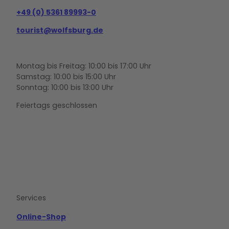
+49 (0) 5361 89993-0
tourist@wolfsburg.de
Montag bis Freitag: 10:00 bis 17:00 Uhr
Samstag: 10:00 bis 15:00 Uhr
Sonntag: 10:00 bis 13:00 Uhr
Feiertags geschlossen
F
Y
I
a
o
n
c
u
s
e
t
t
b
u
a
o
b
g
Services
o
e
r
k
a
m
Online-Shop