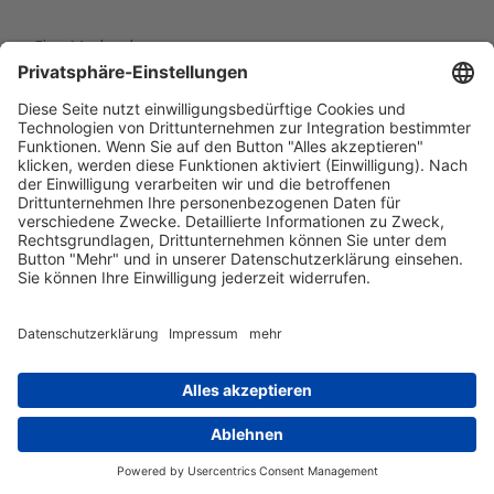
Eine Marke der
Wolfsburg Wirtschaft und Marketing GmbH
Porschestraße 26
38440 Wolfsburg
+49 5361 89994-0
info@wmg-wolfsburg.de
Barrierefreiheitserklärung
Kontakt
Impressum
Datenschutz
AGB