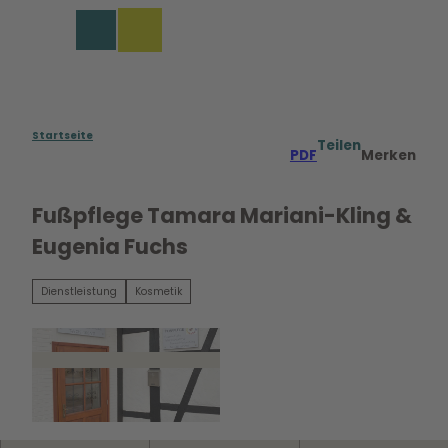
Z
u
Merkzettel
Suche
Menü
m
I
n
h
a
Startseite
Teilen
PDF
Merken
l
t
Fußpflege Tamara Mariani-Kling &
Eugenia Fuchs
Dienstleistung
Kosmetik
©
CC0