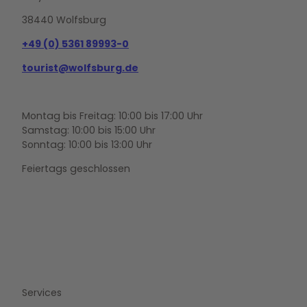
38440 Wolfsburg
+49 (0) 5361 89993-0
tourist@wolfsburg.de
Montag bis Freitag: 10:00 bis 17:00 Uhr
Samstag: 10:00 bis 15:00 Uhr
Sonntag: 10:00 bis 13:00 Uhr
Feiertags geschlossen
F
Y
I
a
o
n
c
u
s
e
t
t
b
u
a
o
b
g
Services
o
e
r
k
a