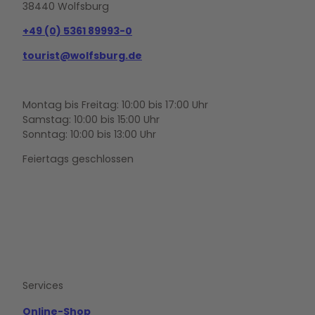
38440 Wolfsburg
+49 (0) 5361 89993-0
tourist@wolfsburg.de
Montag bis Freitag: 10:00 bis 17:00 Uhr
Samstag: 10:00 bis 15:00 Uhr
Sonntag: 10:00 bis 13:00 Uhr
Feiertags geschlossen
F
Y
I
a
o
n
c
u
s
e
t
t
b
u
a
o
b
g
Services
o
e
r
k
a
m
Online-Shop