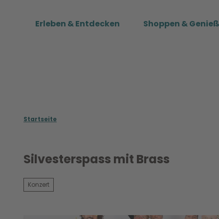
Z
u
Erleben & Entdecken
Shoppen & Genie
m
I
n
h
a
l
t
Startseite
Silvesterspass mit Brass
Konzert