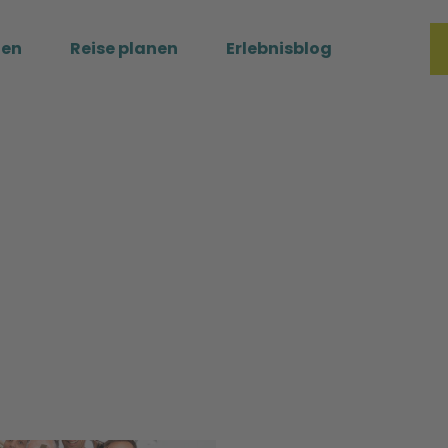
ßen
Reise planen
Erlebnisblog
Merkzette
Such