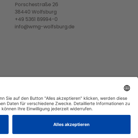
Porschestraße 26
38440 Wolfsburg
+49 5361 89994-0
info@wmg-wolfsburg.de