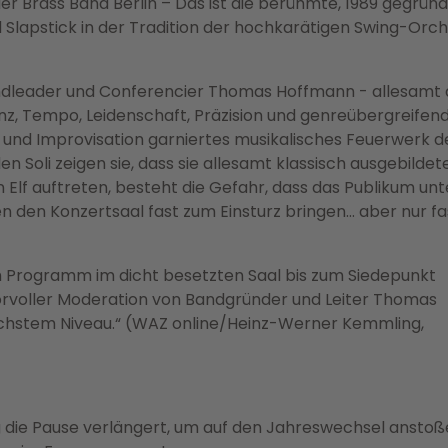
der Brass Band Berlin – Das ist die berühmte, 1989 gegrün
nd Slapstick in der Tradition der hochkarätigen Swing-Orc
ndleader und Conferencier Thomas Hoffmann - allesamt 
nz, Tempo, Leidenschaft, Präzision und genreübergreifen
 und Improvisation garniertes musikalisches Feuerwerk d
 Soli zeigen sie, dass sie allesamt klassisch ausgebildete
n Elf auftreten, besteht die Gefahr, dass das Publikum un
 den Konzertsaal fast zum Einsturz bringen… aber nur fa
em Programm im dicht besetzten Saal bis zum Siedepunkt
rvoller Moderation von Bandgründer und Leiter Thomas
chstem Niveau.“ (WAZ online/Heinz-Werner Kemmling,
ng die Pause verlängert, um auf den Jahreswechsel anstoß