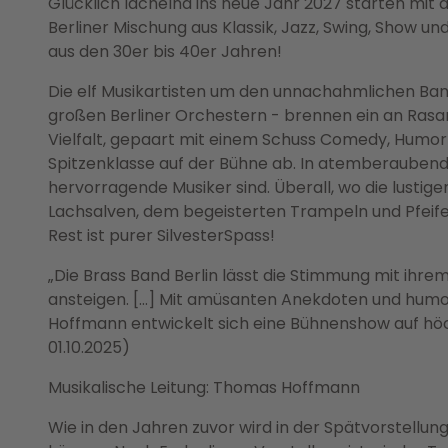
Glücklich lächelnd ins neue Jahr 2027 starten mit 
Berliner Mischung aus Klassik, Jazz, Swing, Show u
aus den 30er bis 40er Jahren!
Die elf Musikartisten um den unnachahmlichen Ba
großen Berliner Orchestern - brennen ein an Rasa
Vielfalt, gepaart mit einem Schuss Comedy, Humor
Spitzenklasse auf der Bühne ab. In atemberaubenden
hervorragende Musiker sind. Überall, wo die lustige
Lachsalven, dem begeisterten Trampeln und Pfeifen
Rest ist purer SilvesterSpass!
„Die Brass Band Berlin lässt die Stimmung mit ihr
ansteigen. […] Mit amüsanten Anekdoten und humo
Hoffmann entwickelt sich eine Bühnenshow auf hö
01.10.2025)
Musikalische Leitung: Thomas Hoffmann
Wie in den Jahren zuvor wird in der Spätvorstellu