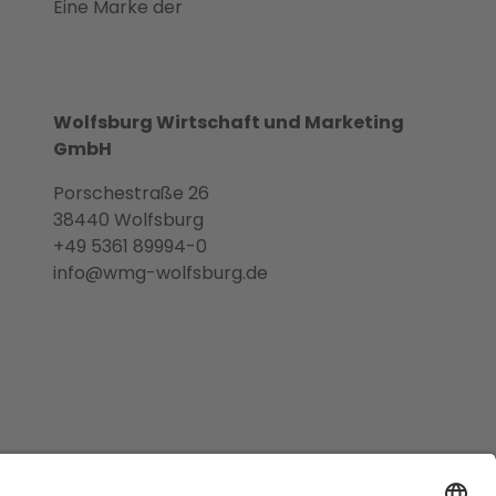
Eine Marke der
Wolfsburg Wirtschaft und Marketing
GmbH
Porschestraße 26
38440 Wolfsburg
+49 5361 89994-0
info@wmg-wolfsburg.de