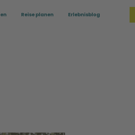
ßen
Reise planen
Erlebnisblog
Merkzette
Such