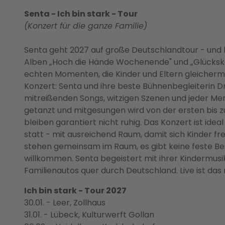
Senta - Ich bin stark - Tour
(Konzert für die ganze Familie)
Senta geht 2027 auf große Deutschlandtour - und b
Alben „Hoch die Hände Wochenende" und „Glückskeks
echten Momenten, die Kinder und Eltern gleicher
Konzert: Senta und ihre beste Bühnenbegleiterin D
mitreißenden Songs, witzigen Szenen und jeder Me
getanzt und mitgesungen wird von der ersten bis zu
bleiben garantiert nicht ruhig. Das Konzert ist ide
statt - mit ausreichend Raum, damit sich Kinder fr
stehen gemeinsam im Raum, es gibt keine feste Bes
willkommen. Senta begeistert mit ihrer Kindermusik 
Familienautos quer durch Deutschland. Live ist da
Ich bin stark - Tour 2027
30.01. - Leer, Zollhaus
31.01. - Lübeck, Kulturwerft Gollan