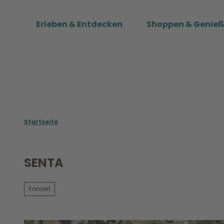
Z
u
Erleben & Entdecken
Shoppen & Genie
m
I
n
h
a
l
t
Startseite
SENTA
Konzert