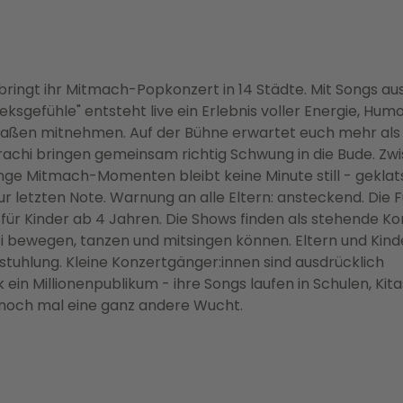
ringt ihr Mitmach-Popkonzert in 14 Städte. Mit Songs aus
gefühle" entsteht live ein Erlebnis voller Energie, Hum
maßen mitnehmen. Auf der Bühne erwartet euch mehr als 
rachi bringen gemeinsam richtig Schwung in die Bude. Zw
nge Mitmach-Momenten bleibt keine Minute still - geklat
r letzten Note. Warnung an alle Eltern: ansteckend. Die 
al für Kinder ab 4 Jahren. Die Shows finden als stehende K
ei bewegen, tanzen und mitsingen können. Eltern und Kind
tuhlung. Kleine Konzertgänger:innen sind ausdrücklich
ein Millionenpublikum - ihre Songs laufen in Schulen, Kit
s noch mal eine ganz andere Wucht.