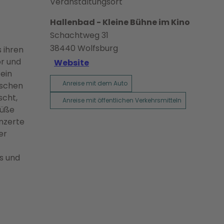
Veranstaltungsort
Hallenbad - Kleine Bühne im Kino
Schachtweg 31
38440
Wolfsburg
 ihren
or und
Website
ein
Anreise mit dem Auto
ischen
scht,
Anreise mit öffentlichen Verkehrsmitteln
Füße
onzerte
er
as und