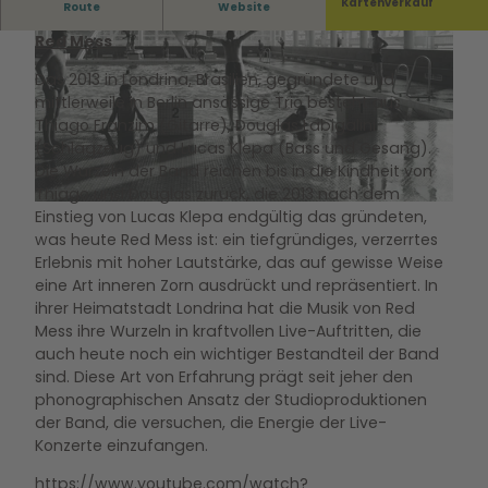
Support : Sandkamper // Gaias Demise
Kartenverkauf
Route
Website
Red Mess
Das 2013 in Londrina, Brasilien, gegründete und
mittlerweile in Berlin ansässige Trio besteht aus
Thiago Franzim (Gitarre), Douglas Labigalini
(Schlagzeug) und Lucas Klepa (Bass und Gesang).
© Hallenbad - Zentrum junge Kultur Wolfsburg GmbH |
CC-BY-SA
Die Wurzeln der Band reichen bis in die Kindheit von
Thiago und Douglas zurück, die 2013 nach dem
© Hallenbad - Zentrum junge Kultur Wolfsburg GmbH |
CC-BY-SA
Einstieg von Lucas Klepa endgültig das gründeten,
was heute Red Mess ist: ein tiefgründiges, verzerrtes
Erlebnis mit hoher Lautstärke, das auf gewisse Weise
eine Art inneren Zorn ausdrückt und repräsentiert. In
ihrer Heimatstadt Londrina hat die Musik von Red
Mess ihre Wurzeln in kraftvollen Live-Auftritten, die
auch heute noch ein wichtiger Bestandteil der Band
sind. Diese Art von Erfahrung prägt seit jeher den
phonographischen Ansatz der Studioproduktionen
der Band, die versuchen, die Energie der Live-
Konzerte einzufangen.
https://www.youtube.com/watch?