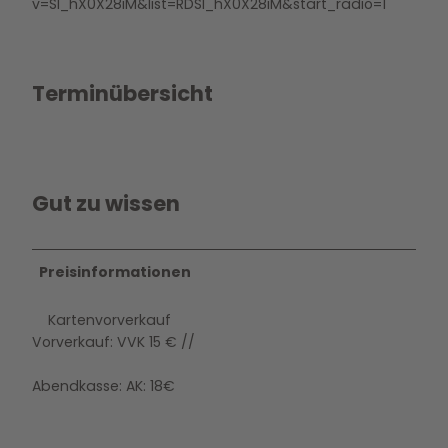
v=Sl_hX0X28iM&list=RDSl_hX0X28iM&start_radio=1
Terminübersicht
Gut zu wissen
Preisinformationen
Kartenvorverkauf
Vorverkauf: VVK 15 € //
Abendkasse: AK: 18€