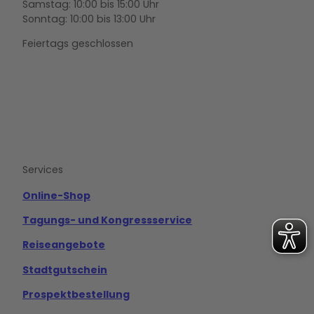
Samstag: 10:00 bis 15:00 Uhr
Sonntag: 10:00 bis 13:00 Uhr
Feiertags geschlossen
F
Y
I
a
o
n
c
u
s
e
t
t
b
u
a
o
b
g
Services
o
e
r
k
a
m
Online-Shop
Tagungs- und Kongressservice
Reiseangebote
Stadtgutschein
Prospektbestellung