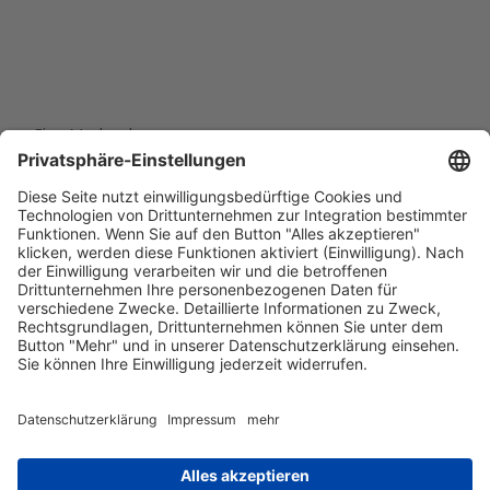
Eine Marke der
Wolfsburg Wirtschaft und Marketing GmbH
Porschestraße 26
38440 Wolfsburg
+49 5361 89994-0
info@wmg-wolfsburg.de
Barrierefreiheitserklärung
Kontakt
Impressum
Datenschutz
AGB