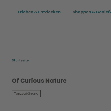
Z
u
Erleben & Entdecken
Shoppen & Genie
m
I
n
h
a
l
t
Startseite
Of Curious Nature
Tanzvorführung