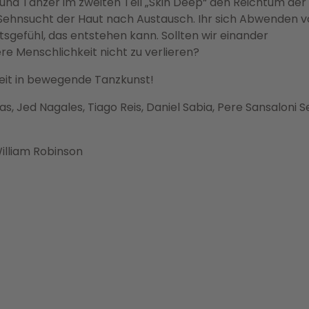
 und Tänzer im zweiten Teil „Skin Deep“ den Reichtum der
Sehnsucht der Haut nach Austausch. Ihr sich Abwenden v
tsgefühl, das entstehen kann. Sollten wir einander
re Menschlichkeit nicht zu verlieren?
Zeit in bewegende Tanzkunst!
, Jed Nagales, Tiago Reis, Daniel Sabia, Pere Sansaloni S
illiam Robinson