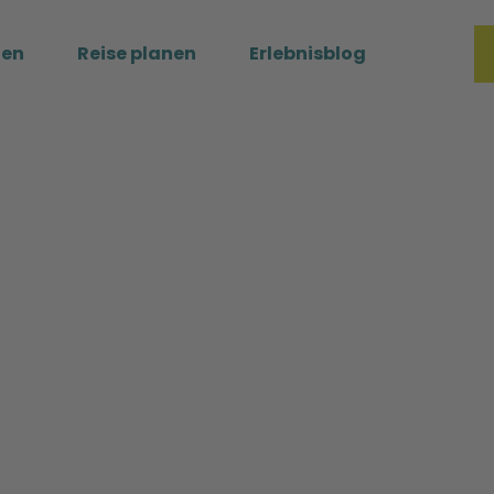
ßen
Reise planen
Erlebnisblog
Merkzette
Such