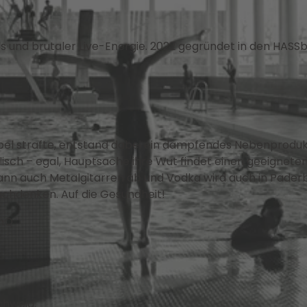
s und brutaler Live-Energie. 2022 gegründet in den HASS
el strafte, entstand dabei ein dampfendes Nebenproduk
isch – egal, Hauptsache ihre Wut findet einen geeignete
 kann auch Metalgitarren ab und Vodka wird auch in Pader
achdenken. Auf die Gesundheit!
hQ
chweig.