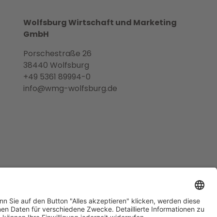
Wolfsburg Wirtschaft und Marketing
GmbH
Porschestraße 26
38440 Wolfsburg
+49 5361 89994-0
info@wmg-wolfsburg.de