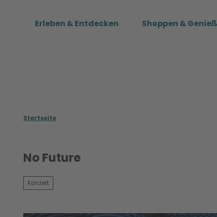
Z
u
Erleben & Entdecken
Shoppen & Genie
m
I
n
h
a
l
t
Startseite
No Future
Konzert