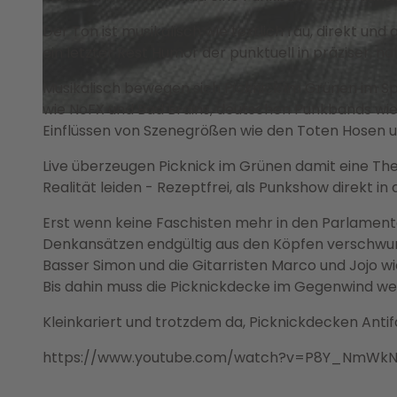
Der Ton ist musikalisch wie textlich rau, direkt und
© Hallenbad - Zentrum junge Kultur Wolfsburg GmbH |
CC-BY-SA
ein letzter Rest Humor der punktuell in präziser, n
Musikalisch bewegen sich Picknick im Grünen im 
wie NoFX und Bad Brains, deutschen Punkbands wi
© Hallenbad - Zentrum junge Kultur Wolfsburg GmbH |
CC-BY-SA
Einflüssen von Szenegrößen wie den Toten Hosen un
Live überzeugen Picknick im Grünen damit eine Thera
Realität leiden - Rezeptfrei, als Punkshow direkt in 
Erst wenn keine Faschisten mehr in den Parlamen
Denkansätzen endgültig aus den Köpfen verschwu
Basser Simon und die Gitarristen Marco und Jojo wi
Bis dahin muss die Picknickdecke im Gegenwind we
Kleinkariert und trotzdem da, Picknickdecken Antif
https://www.youtube.com/watch?v=P8Y_NmWk