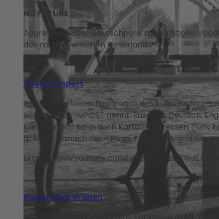
NO FUTURE
Aggressiver 80er Deutschpunk mit garstigen Vocal
des nordbayerischen Hinterlands.
Vostok Import
Als Gott die Menschen wegen des Turmbaus zu Bab
sich VOSTOK IMPORT nennt: Russisch, Deutsch, Engl
Kanal. Ein Bär kann auch Kartoffeln fressen, Punk
gekippt. Danach dann Pogo, Tanzen, Mitgröhlen, N
https://www.youtube.com/watch?v=zCDRMEkWh
Picknick im Grünen
Picknick im Grünen sind eine Punkband aus Brauns