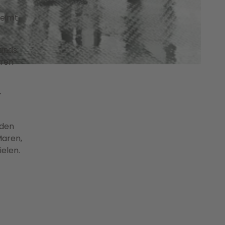
keimt
bands
aren
-
nden
Maren,
ielen.