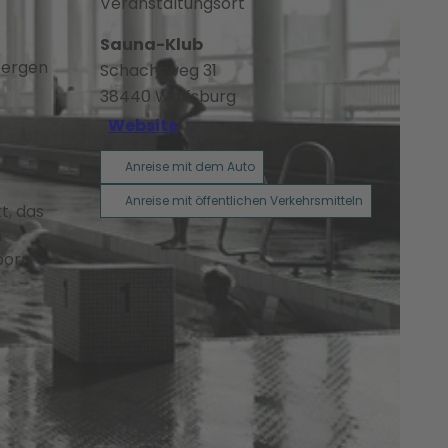
Veranstaltungsort
Sauna-Klub
bergen
Schachtweg 31
38440
Wolfsburg
Website
Anreise mit dem Auto
Anreise mit öffentlichen Verkehrsmitteln
t, das
n
born