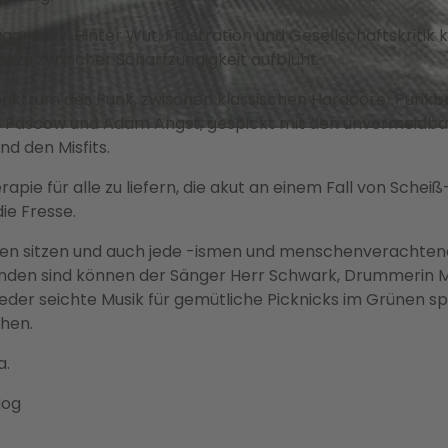
 aggressiv. Hinter Wut, Frustration und Gesellschaftskritik 
ahezu zynischer Scharfzüngigkeit aufblüht.
Spektrum des Punk, zwischen klassischen Hardcore-Punk
e Pascow und Adam Angst, gespickt mit den unvermeidb
d den Misfits.
pie für alle zu liefern, die akut an einem Fall von Scheiß
die Fresse.
ten sitzen und auch jede -ismen und menschenverachte
nden sind können der Sänger Herr Schwark, Drummerin 
eder seichte Musik für gemütliche Picknicks im Grünen sp
hen.
a.
Nog