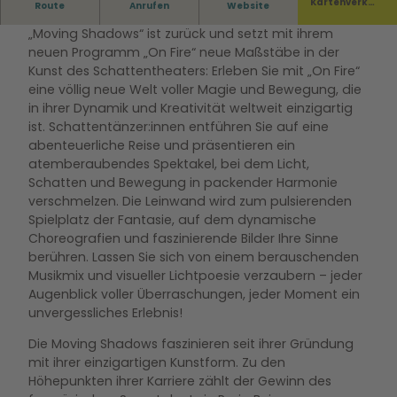
Kartenverka
Route
Anrufen
Website
Die weltweit gefeierte Schattentheatergruppe
uf
„Moving Shadows“ ist zurück und setzt mit ihrem
neuen Programm „On Fire“ neue Maßstäbe in der
Kunst des Schattentheaters: Erleben Sie mit „On Fire“
eine völlig neue Welt voller Magie und Bewegung, die
in ihrer Dynamik und Kreativität weltweit einzigartig
ist. Schattentänzer:innen entführen Sie auf eine
abenteuerliche Reise und präsentieren ein
atemberaubendes Spektakel, bei dem Licht,
Schatten und Bewegung in packender Harmonie
verschmelzen. Die Leinwand wird zum pulsierenden
Spielplatz der Fantasie, auf dem dynamische
Choreografien und faszinierende Bilder Ihre Sinne
berühren. Lassen Sie sich von einem berauschenden
Musikmix und visueller Lichtpoesie verzaubern – jeder
Augenblick voller Überraschungen, jeder Moment ein
unvergessliches Erlebnis!
Die Moving Shadows faszinieren seit ihrer Gründung
mit ihrer einzigartigen Kunstform. Zu den
Höhepunkten ihrer Karriere zählt der Gewinn des