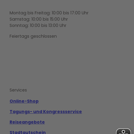
Montag bis Freitag: 10:00 bis 17:00 Uhr
Samstag: 10:00 bis 15:00 Uhr
Sonntag: 10:00 bis 13:00 Uhr
Feiertags geschlossen
F
Y
I
a
o
n
c
u
s
e
t
t
b
u
a
o
b
g
Services
o
e
r
k
a
m
Online-Shop
Tagungs- und Kongressservice
Reiseangebote
Stadtgutschein