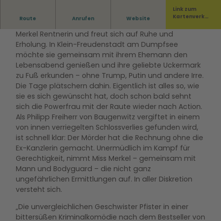
Link zum
Kartenverka
Route
Anrufen
Website
Sie war die mächtigste Frau der Welt. Nun ist Miss
uf
Merkel Rentnerin und freut sich auf Ruhe und
Erholung. In Klein-Freudenstadt am Dumpfsee
möchte sie gemeinsam mit ihrem Ehemann den
Lebensabend genießen und ihre geliebte Uckermark
zu Fuß erkunden – ohne Trump, Putin und andere Irre.
Die Tage plätschern dahin. Eigentlich ist alles so, wie
sie es sich gewünscht hat, doch schon bald sehnt
sich die Powerfrau mit der Raute wieder nach Action.
Als Philipp Freiherr von Baugenwitz vergiftet in einem
von innen verriegelten Schlossverlies gefunden wird,
ist schnell klar: Der Mörder hat die Rechnung ohne die
Ex-Kanzlerin gemacht. Unermüdlich im Kampf für
Gerechtigkeit, nimmt Miss Merkel – gemeinsam mit
Mann und Bodyguard – die nicht ganz
ungefährlichen Ermittlungen auf. In aller Diskretion
versteht sich.
„Die unvergleichlichen Geschwister Pfister in einer
bittersüßen Kriminalkomödie nach dem Bestseller von