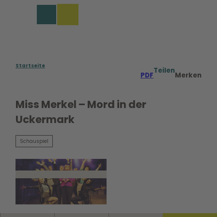
Z
u
Merkzettel
Suche
Menü
m
I
n
h
a
Startseite
Teilen
PDF
Merken
l
t
Miss Merkel – Mord in der
Uckermark
Schauspiel
© Franziska Strauss