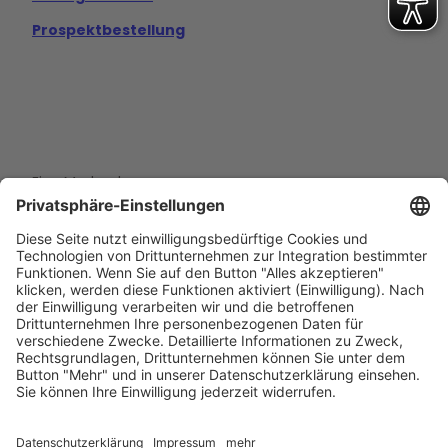
Prospektbestellung
Eine Marke der
Wolfsburg Wirtschaft und Marketing GmbH
Porschestraße 26
38440 Wolfsburg
+49 5361 89994-0
info@wmg-wolfsburg.de
Barrierefreiheitserklärung
Kontakt
Impressum