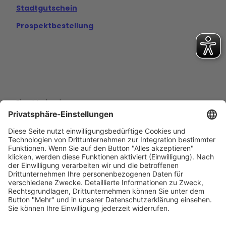
Stadtgutschein
Prospektbestellung
Eine Marke der
Wolfsburg Wirtschaft und Marketing GmbH
Porschestraße 26
38440 Wolfsburg
+49 5361 89994-0
info@wmg-wolfsburg.de