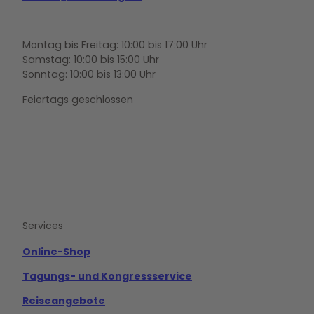
Montag bis Freitag: 10:00 bis 17:00 Uhr
Samstag: 10:00 bis 15:00 Uhr
Sonntag: 10:00 bis 13:00 Uhr
Feiertags geschlossen
F
Y
I
a
o
n
c
u
s
e
t
t
b
u
a
o
b
g
Services
o
e
r
k
a
m
Online-Shop
Tagungs- und Kongressservice
Reiseangebote