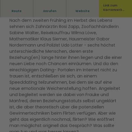
Link zum
Wie geht das eigentlich nochmal, flirten?
Kartenverka
Route
Anrufen
Website
uf
Nach dem zweiten Frühling im Herbst des Lebens
sehnen sich Zahnärztin Rosi Zapp, Zoofachhändlerin
Sabine Walter, Reisekauffrau Wilma Löwe,
Mathematiker Klaus Siemer, Hausmeister Gabor
Nordermann und Polizist Udo Lotter - sechs höchst
unterschiedliche Menschen, deren erste
Beziehung(en) lange hinter ihnen liegen und die einer
neuen Liebe noch Chancen einräumen. Und da den
einschlägigen Dating- Portalen im Internet nicht zu
trauen ist, entschließen sie sich, an einem
Speeddating teilzunehmen, bei dem sie auf eine
neue emotionale Weichenstellung hoffen. Angeleitet
und begleitet werden sie dabei von Frauke und
Manfred, deren Beziehungsstatuts selbst ungeklärt
ist, die aber theoretisch über die potenziellen
Gewinnertechniken beim Flirten verfügen. Aber wie
geht das eigentlich nochmal, flirten? Wie eröffnet
man möglichst originell das Gespräch? Was sollte
man tun und was besser lassen?