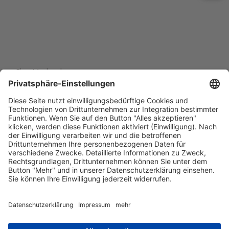
Eine Marke der
Wolfsburg Wirtschaft und Marketing GmbH
Porschestraße 26
38440 Wolfsburg
+49 5361 89994-0
info@wmg-wolfsburg.de
Barrierefreiheitserklärung
Kontakt
Impressum
Datenschutz
AGB