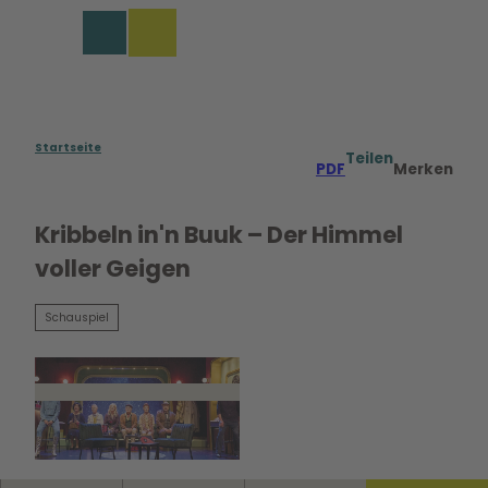
Z
u
Merkzettel
Suche
Menü
m
I
n
h
a
Startseite
Teilen
PDF
Merken
l
t
Kribbeln in'n Buuk – Der Himmel
voller Geigen
Schauspiel
© Oliver Fantitsch