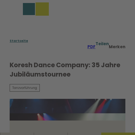
Z
u
Merkzettel
Suche
Menü
m
I
n
h
a
Startseite
Teilen
PDF
Merken
l
t
Koresh Dance Company: 35 Jahre
Jubiläumstournee
Tanzvorführung