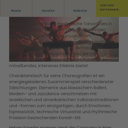
Link zum
Kartenverka
Route
Anrufen
Website
Zum 1. mal auf Deutschlandtournee!
uf
Der unverwechselbare, dynamische Tanzstil des in
Israel geborenen und nach seinem dreijährigen
Militärdienst in die USA ausgewanderten
Choreografen ist eine faszinierende Kombination aus
beiden Kulturen. 1991 gründet er die nach ihm
© Bicking Photography
benannte Koresh Dance Company, die mit
unterschiedlichen Tanzwerken dem Publikum ein
© Stephanie Ramones
mitreißendes, intensives Erlebnis bietet.
Charakteristisch für seine Choreografien ist ein
energiegeladenes Zusammenspiel verschiedenster
Stilrichtungen. Elemente aus klassischem Ballett,
Modern- und Jazzdance verschmelzen mit
israelischen und amerikanischen Volkstanztraditionen
und -formen zum einzigartigen, durch Emotionen,
Expressivität, technische Virtuosität und rhythmische
Präzision bestechenden Koresh-Stil.
Neben Koreshs eigenen zeigt die Company in ihrer