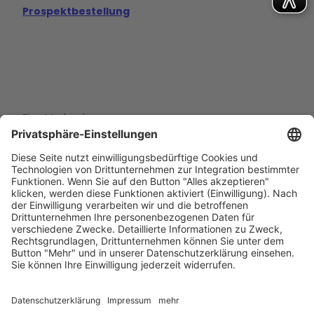
Prospektbestellung
Eine Marke der
Wolfsburg Wirtschaft und Marketing GmbH
Porschestraße 26
38440 Wolfsburg
+49 5361 89994-0
info@wmg-wolfsburg.de
Barrierefreiheitserklärung
Kontakt
Impressum
Datenschutz
AGB