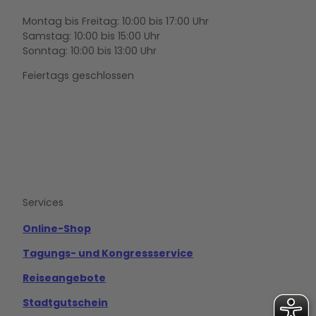
Montag bis Freitag: 10:00 bis 17:00 Uhr
Samstag: 10:00 bis 15:00 Uhr
Sonntag: 10:00 bis 13:00 Uhr
Feiertags geschlossen
F
Y
I
a
o
n
c
u
s
e
t
t
b
u
a
o
b
g
Services
o
e
r
k
a
m
Online-Shop
Tagungs- und Kongressservice
Reiseangebote
Stadtgutschein