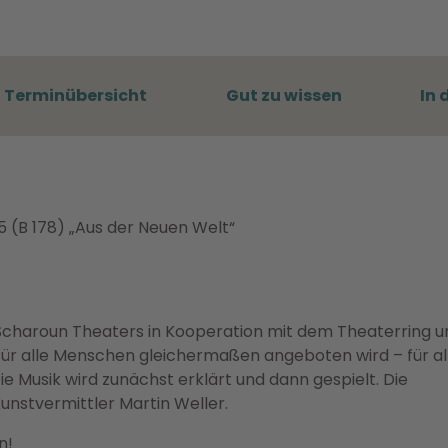
Terminübersicht
Gut zu wissen
In 
5 (B 178) „Aus der Neuen Welt“
des Scharoun Theaters in Kooperation mit dem Theaterring u
für alle Menschen gleichermaßen angeboten wird – für all
Die Musik wird zunächst erklärt und dann gespielt. Die
stvermittler Martin Weller.
n!