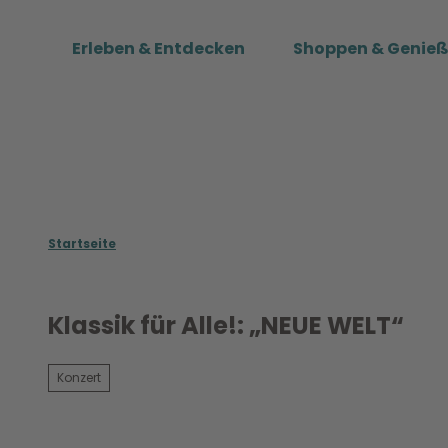
Z
u
Erleben & Entdecken
Shoppen & Genie
m
I
n
h
a
l
t
Startseite
Klassik für Alle!: „NEUE WELT“
Konzert