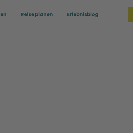
ßen
Reise planen
Erlebnisblog
Merkzette
Such