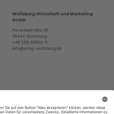
Wolfsburg Wirtschaft und Marketing
GmbH
Porschestraße 26
38440 Wolfsburg
+49 5361 89994-0
info@wmg-wolfsburg.de