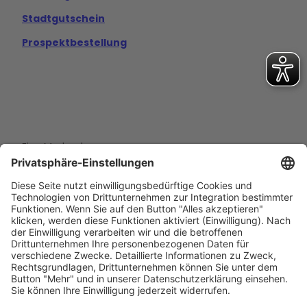
Stadtgutschein
Prospektbestellung
Eine Marke der
Wolfsburg Wirtschaft und Marketing GmbH
Porschestraße 26
38440 Wolfsburg
+49 5361 89994-0
info@wmg-wolfsburg.de