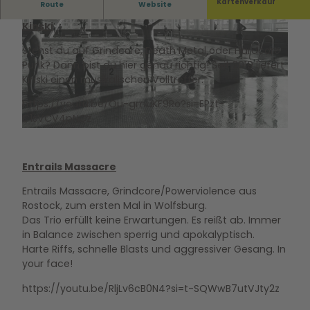
mit Entrails Massacre //Necessity
Kartenverkauf
Route
Website
Kinski
Stehst du auf Grindcore, Death Metal oder Hardcore
Punk? Dann bist du hier genau richtig! Seit 2019 liefert
Kinski einen musikalischen Volltreffer.
https://youtu.be/Ou-gmuKF9Ro?si=EPzt-
© Hallenbad - Zentrum junge Kultur Wolfsburg GmbH |
CC-BY-SA
C1sVCV4pNCz
© Hallenbad - Zentrum junge Kultur Wolfsburg GmbH |
CC-BY-SA
Entrails Massacre
Entrails Massacre, Grindcore/Powerviolence aus
Rostock, zum ersten Mal in Wolfsburg.
Das Trio erfüllt keine Erwartungen. Es reißt ab. Immer
in Balance zwischen sperrig und apokalyptisch.
Harte Riffs, schnelle Blasts und aggressiver Gesang. In
your face!
https://youtu.be/RljLv6cB0N4?si=t-SQWwB7utVJty2z