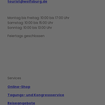
tourist@wolfsburg.de
Montag bis Freitag: 10:00 bis 17:00 Uhr
Samstag: 10:00 bis 15:00 Uhr
Sonntag: 10:00 bis 13:00 Uhr
Feiertags geschlossen
F
Y
I
a
o
n
c
u
s
e
t
t
b
u
a
o
b
g
Services
o
e
r
k
a
m
Online-Shop
Tagungs- und Kongressservice
Reiseangebote