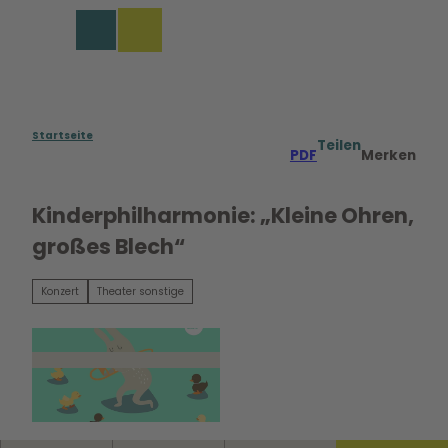
Z
u
Merkzettel
Suche
Menü
m
I
n
h
a
Startseite
Teilen
PDF
Merken
l
t
Kinderphilharmonie: „Kleine Ohren,
großes Blech“
Konzert
Theater sonstige