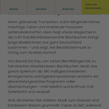
Link zum
Das Blechblasensemble Blechkuchen zeigt, wie
Kartenverka
Route
Anrufen
Website
uf
Blechbläsermusik so richtig zum Strahlen kommt.
Wenn glänzende Trompeten, warm klingende Hörner,
mächtige Tuben und strahlende Posaunen
aufeinandertreffen, dann liegt etwas Magisches in
der Luft! Das Blechblasensemble Blechkuchen bringt
junge Musiker:innen aus ganz Deutschland
zusammen – und zeigt, wie Blechbläsermusik so
richtig zum Strahlen kommt.
Von Barock bis Pop, von zarten Blechklängen bis zu
fulminanten Hörerlebnissen: Blechkuchen deckt das
ganze Spektrum ab. Mit maßgeschneiderten
Arrangements und Eigenkompositionen entsteht ein
abwechslungsreiches Programm voller
Überraschungen – mal feierlich und kraftvoll, mal
federleicht und verspielt.
Was die Kleinen hier erleben: Musik zum Staunen und
Entdecken! Warum grummeln Tuben so tief, während