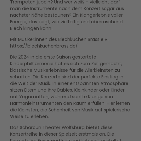
Trompeten jubeln? Und wer weiß – vielleicht darf
man die Instrumente nach dem Konzert sogar aus
nächster Nähe bestaunen? Ein Klangerlebnis voller
Energie, das zeigt, wie vielfältig und überraschend
Blech klingen kann!
Mit Musiker:innen des Blechkuchen Brass e.V.
https://blechkuchenbrass.de/
Die 2024 in die erste Saison gestartete
Kinderphilharmonie hat es sich zum Ziel gemacht,
klassische Musikerlebnisse für die Allerkleinsten zu
schaffen. Die Konzerte sind der perfekte Einstieg in
die Welt der Musik. In einer entspannten Atmosphäre
sitzen Eltern und ihre Babies, Kleinkinder oder Kinder
auf Yogamatten, während sanfte Klänge von
Harmonieinstrumenten den Raum erfüllen. Hier lernen
die Kleinsten, die Schönheit von Musik auf spielerische
Weise zu erleben.
Das Scharoun Theater Wolfsburg bietet diese
Konzertreihe in dieser Spielzeit erstmals an. Die
Konzerte im Foyer sind kurz und liebevoll gestaltet,