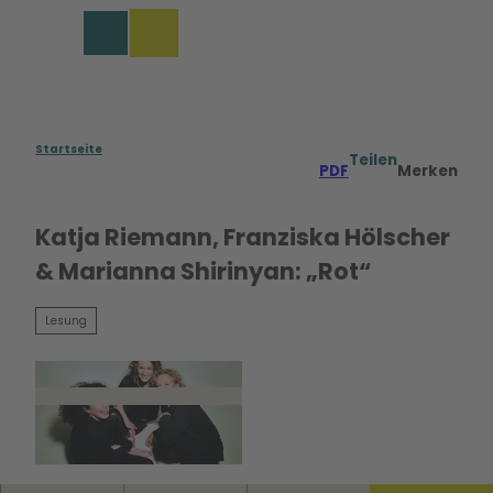
Z
u
Merkzettel
Suche
Menü
m
I
n
h
a
Startseite
Teilen
PDF
Merken
l
t
Katja Riemann, Franziska Hölscher
& Marianna Shirinyan: „Rot“
Lesung
© MKnickriem