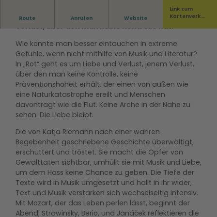
Link zum
In „Rot“ geht es um Liebe und Verlust, jenem
Kartenverka
Route
Anrufen
Website
uf
Verlust, über den man keine Kontrolle hat.
Wie könnte man besser eintauchen in extreme
Gefühle, wenn nicht mithilfe von Musik und Literatur?
In „Rot“ geht es um Liebe und Verlust, jenem Verlust,
über den man keine Kontrolle, keine
Präventionshoheit erhält, der einen von außen wie
eine Naturkatastrophe ereilt und Menschen
davonträgt wie die Flut. Keine Arche in der Nähe zu
sehen. Die Liebe bleibt.
Die von Katja Riemann nach einer wahren
Begebenheit geschriebene Geschichte überwältigt,
erschüttert und tröstet. Sie macht die Opfer von
Gewalttaten sichtbar, umhüllt sie mit Musik und Liebe,
um dem Hass keine Chance zu geben. Die Tiefe der
Texte wird in Musik umgesetzt und hallt in ihr wider,
Text und Musik verstärken sich wechselseitig intensiv.
Mit Mozart, der das Leben perlen lässt, beginnt der
Abend; Strawinsky, Berio, und Janáček reflektieren die