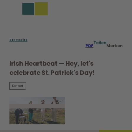
Z
u
Merkzettel
Suche
Menü
m
I
n
h
a
Startseite
Teilen
PDF
Merken
l
t
Irish Heartbeat — Hey, let's
celebrate St. Patrick's Day!
Konzert
© Joe Chapman