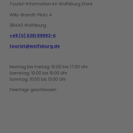
Tourist-Information im Wolfsburg Store
Willy-Brandt-Platz 4
38440 Wolfsburg
+49 (0) 5361 89993-0
tourist@wolfsburg.de
Montag bis Freitag: 10:00 bis 17:00 Uhr
Samstag: 10:00 bis 15:00 Uhr
Sonntag: 10:00 bis 13:00 Uhr
Feiertags geschlossen
F
Y
I
a
o
n
c
u
s
e
t
t