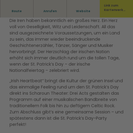
Link zum
St. Patrick’s Day – der irische Nationalfeiertag.
Kartenverka
Route
Anrufen
Website
uf
Die Iren haben bekanntlich ein großes Herz. Ein Herz
voll von Geselligkeit, Witz und Leidenschaft. All das
sind ausgezeichnete Voraussetzungen, um ein Land
zu sein, das immer wieder beeindruckende
Geschichtenerzähler, Tänzer, Sänger und Musiker
hervorbringt. Der Herzschlag der irischen Nation
erhöht sich immer deutlich rund um die tollen Tage,
wenn der St. Patrick’s Day – der irische
Nationalfeiertag – zelebriert wird.
„Irish Heartbeat“ bringt die Kultur der grünen Insel und
das einmalige Feeling rund um den St. Patrick’s Day
direkt ins Scharoun Theater: Drei Acts gestalten das
Programm auf einer musikalischen Bandbreite von
traditionellem Folk bis hin zu deftigem Celtic Rock.
Zum Abschluss gibt‘s eine gemeinsame Session – und
spätestens dann ist die St. Patrick’s Day-Party
perfekt!