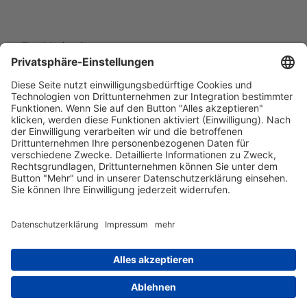
Eine Marke der
Wolfsburg Wirtschaft und Marketing GmbH
Porschestraße 26
38440 Wolfsburg
+49 5361 89994-0
info@wmg-wolfsburg.de
Barrierefreiheitserklärung
Kontakt
Impressum
Datenschutz
AGB