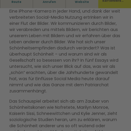
Mit viel Köpfchen und einer guten Prise Humor.
Kartenverka
Route
Anrufen
Website
uf
Eine iPhone-Kamera in jeder Hand, und dank der weit
verbreiteten Social-Media Nutzung ertrinken wir in
einer Flut der Bilder. Wir kommunizieren durch Bilder,
wir verabreden uns mittels Bildern, wir berichten aus
unserem Leben mit Bildern und wir erfahren über das
Leben anderer durch Bilder. Wie hat sich unser
Schönheitsempfinden dadurch verändert? Was ist
überhaupt Schönheit – und warum sind wir als
Gesellschaft so besessen von ihr? In fünf Essays wird
untersucht, wie sich unser Blick auf das, was wir als
„schön“ erachten, über die Jahrhunderte gewandelt
hat, was für Einflüsse Social Media heute darauf
nimmt und wie das Ganze mit dem Patriarchat
zusammenhängt.
Das Schauspiel arbeitet sich ab am Zauber von
Schönheitsikonen wie Nofretete, Marilyn Monroe,
Kaiserin Sissi, Schneewittchen und Kylie Jenner, zieht
soziologische Studien heran, um zu erklären, warum
die Schönheit anderer uns so oft wütend oder