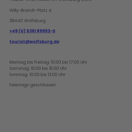
Willy-Brandt-Platz 4
38440 Wolfsburg
+49 (0) 5361 89993-0
tourist@wolfsburg.de
Montag bis Freitag: 10:00 bis 17:00 Uhr
Samstag: 10:00 bis 15:00 Uhr
Sonntag: 10:00 bis 13:00 Uhr
Feiertags geschlossen
F
Y
I
a
o
n
c
u
s
e
t
t
b
u
a