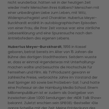
nicht wunderbar, hätten wir in der heutigen Zeit
wieder mehr Menschen ihres Kalibers? Menschen mit
einer unbedingten Liebe zum Leben, mit Witz,
Widerspruchsgeist und Charakter. Hubertus Meyer-
Burckhardt erzählt in autobiographischen Episoden
von einer Frau, die ihrer Zeit voraus war: eine zärtliche
Liebeserklärung und eine Spurensuche nach den
Antriebsfedern des eigenen Lebens.
Hubertus Meyer-Burckhardt
, 1956 in Kassel
geboren, betrat bereits im Alter von 15 Jahren die
Bühne des dortigen Stadttheaters. Seitdem wusste
er, dass er einmal »irgendetwas mit Unterhaltung«
machen wollte und besuchte die Hochschule für
Fernsehen und Film. Als TVProduzent gewann er
zahlreiche Preise, verbrachte Jahre im Vorstand der
Axel Springer AG sowie bei ProSieben-Sat. 1 und hatte
eine Professur an der Hamburg Media School. Einem
Millionenpublikum ist er zudem als Gastgeber von
inzwischen über 1.000 Sendungen der »NDR Talk Show«
bekannt. Zuletzt erschien sein SPIEGEL-Bestseller »Die
ganze Scheiße mit der Zeit: Meine Entdeckung des