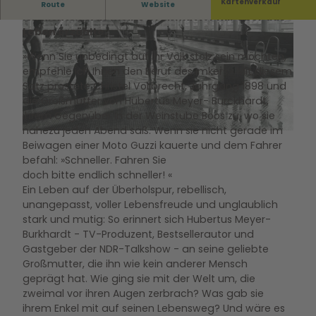
"Die Sonne scheint immer. Für die Wolken kann
Kartenverkauf
Route
Website
ich nichts." Was meine Großmutter mir über das
Leben erzählte.
»Wenn Sie unbedingt auf Ihr Volk stolz sein möchten,
empfehle ich Ihnen den Beruf des Imkers.« Mit diesem
Satz prostete Christel Vollbrecht, Jahrgang 1898 und
die Großmutter von Hubertus Meyer- Burckhardt,
© Hallenbad - Zentrum junge Kultur Wolfsburg GmbH |
CC-BY-SA
ihrem Gegenüber in der Weinstube Boos zu, wo sie
nahezu jeden Abend saß. Wenn sie nicht gerade im
© Hallenbad - Zentrum junge Kultur Wolfsburg GmbH |
CC-BY-SA
Beiwagen einer Moto Guzzi kauerte und dem Fahrer
befahl: »Schneller. Fahren Sie
doch bitte endlich schneller! «
Ein Leben auf der Überholspur, rebellisch,
unangepasst, voller Lebensfreude und unglaublich
stark und mutig: So erinnert sich Hubertus Meyer-
Burkhardt - TV-Produzent, Bestsellerautor und
Gastgeber der NDR-Talkshow - an seine geliebte
Großmutter, die ihn wie kein anderer Mensch
geprägt hat. Wie ging sie mit der Welt um, die
zweimal vor ihren Augen zerbrach? Was gab sie
ihrem Enkel mit auf seinen Lebensweg? Und wäre es