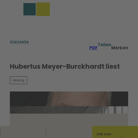
Z
u
Merkzettel
Suche
Menü
m
I
n
h
a
Startseite
Teilen
PDF
Merken
l
t
Hubertus Meyer-Burckhardt liest
Lesung
Link zum