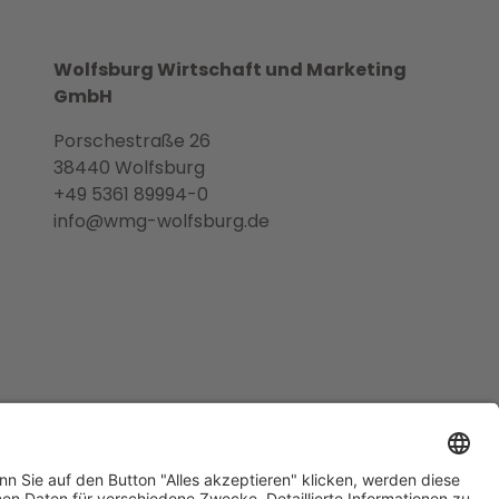
Wolfsburg Wirtschaft und Marketing
GmbH
Porschestraße 26
38440 Wolfsburg
+49 5361 89994-0
info@wmg-wolfsburg.de