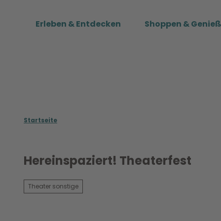
Z
u
Erleben & Entdecken
Shoppen & Genie
m
I
n
h
a
l
t
Startseite
Hereinspaziert! Theaterfest
Theater sonstige