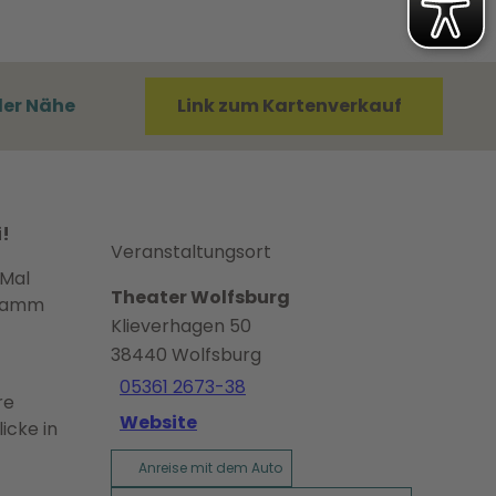
der Nähe
Link zum Kartenverkauf
i!
Veranstaltungsort
 Mal
Theater Wolfsburg
gramm
Klieverhagen 50
38440
Wolfsburg
05361 2673-38
re
Website
icke in
Anreise mit dem Auto