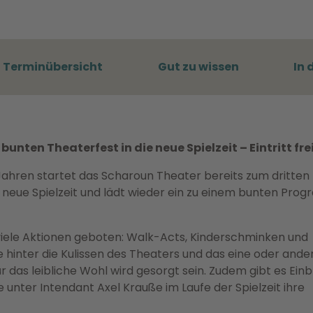
Terminübersicht
Gut zu wissen
In 
nten Theaterfest in die neue Spielzeit – Eintritt fre
ahren startet das Scharoun Theater bereits zum dritten
 neue Spielzeit und lädt wieder ein zu einem bunten Pro
iele Aktionen geboten: Walk-Acts, Kinderschminken und
ke hinter die Kulissen des Theaters und das eine oder ande
ür das leibliche Wohl wird gesorgt sein. Zudem gibt es Einbl
 unter Intendant Axel Krauße im Laufe der Spielzeit ihre