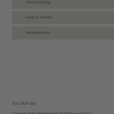
Veranstaltung
Essen & Trinken
Sehenswertes
Für Dich da!
Tourist-Information im Wolfsburg Store