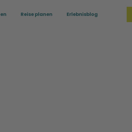
ßen
Reise planen
Erlebnisblog
Merkzette
Such