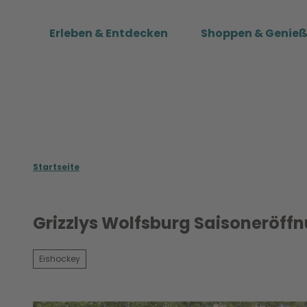
Z
u
Erleben & Entdecken
Shoppen & Genie
m
I
n
h
a
l
t
Startseite
Grizzlys Wolfsburg Saisoneröff
Eishockey