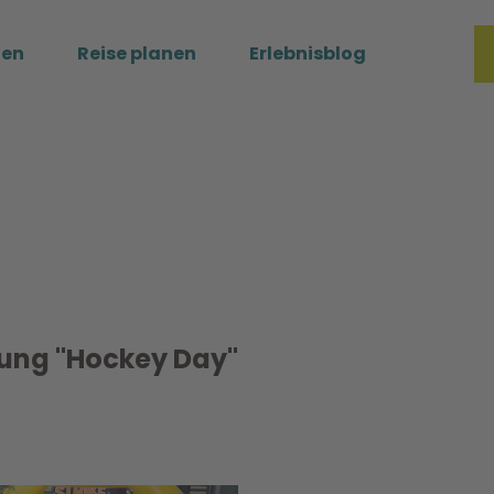
ßen
Reise planen
Erlebnisblog
Merkzette
Such
nung "Hockey Day"