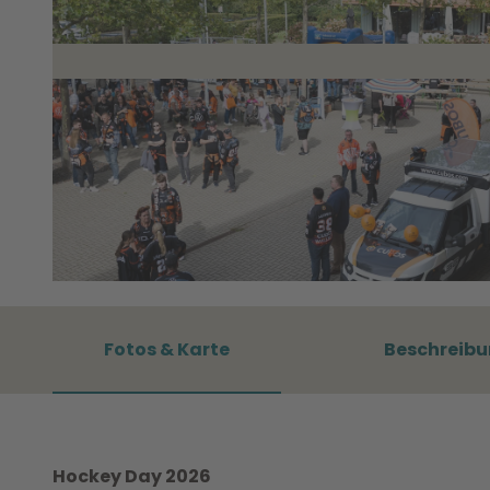
© City-Press GmbH Bildagentur Tino-Schwierzina-Stra§e 79R D-13089 Berlin bildarchiv.city-press.com Berl
LADEBEXXXHonorarabrechnung via Mai
Fotos & Karte
Beschreib
Hockey Day 2026