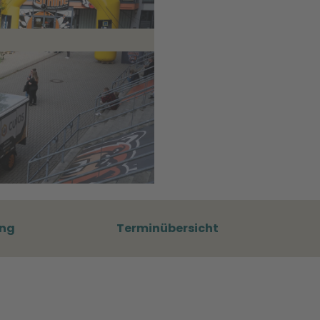
iner Sparkasse IBAN: DE60 1005 0000 6000 0430 99 BIC: BE
l: rg-inbox@city-press.com , Moritz Eden |
CC-BY-ND
ung
Terminübersicht