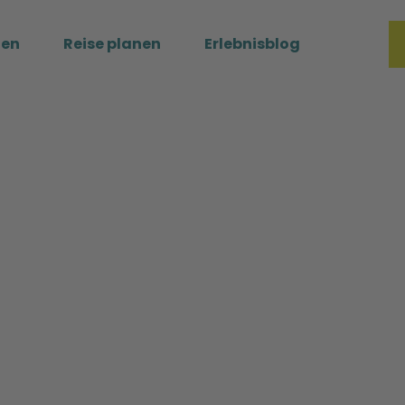
ßen
Reise planen
Erlebnisblog
Merkzette
Such