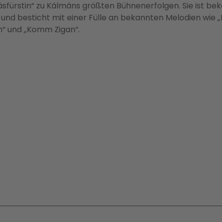
sfürstin“ zu Kálmáns größten Bühnenerfolgen. Sie ist be
t und besticht mit einer Fülle an bekannten Melodien wi
en“ und „Komm Zigan“.