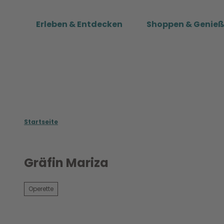
Z
u
Erleben & Entdecken
Shoppen & Genie
m
I
n
h
a
l
t
Startseite
Gräfin Mariza
Operette