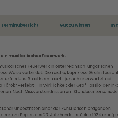
Terminübersicht
Gut zu wissen
In 
ein musikalisches Feuerwerk.
musikalisches Feuerwerk in österreichisch-ungarischen
e Weise verbindet: Die reiche, kapriziöse Gräfin täuscht
Der erfundene Bräutigam taucht jedoch unerwartet auf,
Török“ verliebt – in Wirklichkeit der Graf Tassilo, der ink
erdienen. Nach Missverständnissen um Standesunterschiede
Lehár unbestritten einer der künstlerisch prägenden
nära zu Beginn des 20. Jahrhunderts. Seine 1924 uraufg