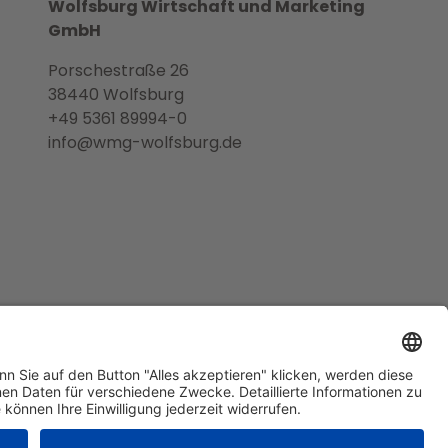
Wolfsburg Wirtschaft und Marketing
GmbH
Porschestraße 26
38440 Wolfsburg
+49 5361 89994-0
info@wmg-wolfsburg.de