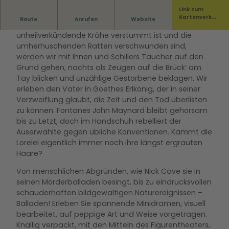
Link zum
Kartenverka
Route
Anrufen
Website
Hochverehrtes Publikum, treten Sie ein! Wenn die
uf
unheilverkündende Krähe verstummt ist und die
umherhuschenden Ratten verschwunden sind,
werden wir mit Ihnen und Schillers Taucher auf den
Grund gehen, nachts als Zeugen auf die Brück’ am
Tay blicken und unzählige Gestorbene beklagen. Wir
erleben den Vater in Goethes Erlkönig, der in seiner
Verzweiflung glaubt, die Zeit und den Tod überlisten
zu können. Fontanes John Maynard bleibt gehorsam
bis zu Letzt, doch im Handschuh rebelliert der
Auserwählte gegen übliche Konventionen. Kämmt die
Lorelei eigentlich immer noch ihre längst ergrauten
Haare?
Von menschlichen Abgründen, wie Nick Cave sie in
seinen Mörderballaden besingt, bis zu eindrucksvollen
schauderhaften bildgewaltigen Naturereignissen –
Balladen! Erleben Sie spannende Minidramen, visuell
bearbeitet, auf peppige Art und Weise vorgetragen.
Knallig verpackt, mit den Mitteln des Figurentheaters,