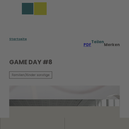
Z
u
Merkzettel
Suche
Menü
m
I
n
h
a
Startseite
Teilen
PDF
Merken
l
t
GAME DAY #8
Familien/Kinder sonstige