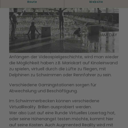
Verschiedene Gamingstationen sorgen für
Route
Website
Abwechslung und Beschäftigung
Unter dem Motto Youth and Culture präsentiert die
Jugendförderung Wolfsburg, in Zusammenarbeit mit
dem Hallenbad, am Sonntag, den 04.10.2026 ab 15
Uhr im Hallenbad die bereits 8. Auflage des GAMEDAY
– alles rund um das Thema Gaming.
© Hallenbad - Zentrum junge Kultur Wolfsburg GmbH |
CC-BY-SA
Neben Retro-Videospielautomaten mit den
© Hallenbad - Zentrum junge Kultur Wolfsburg GmbH |
CC-BY-SA
Anfängen der Videospielgeschichte, wird man wieder
die Möglichkeit haben z.B. Mariokart auf Kinoleinwand
zu spielen, virtuell durch die Lüfte zu fliegen, mit
Delphinen zu Schwimmen oder Rennfahrer zu sein.
Verschiedene Gamingstationen sorgen für
Abwechslung und Beschäftigung.
Im Schwimmerbecken können verschiedene
VirtualReality Brillen ausprobiert werden.
Wer also Lust auf eine Runde Virtuelles Lasertag hat,
oder seine Höhenangst testen möchte, kommt hier
auf seine Kosten. Auch Augmented Reality wird mit