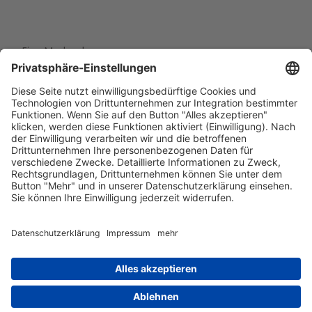
Eine Marke der
Wolfsburg Wirtschaft und Marketing GmbH
Porschestraße 26
38440 Wolfsburg
+49 5361 89994-0
info@wmg-wolfsburg.de
Barrierefreiheitserklärung
Kontakt
Impressum
Datenschutz
AGB