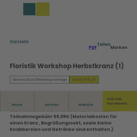
Z
u
Merkzettel
Suche
Menü
m
I
n
h
a
Startseite
Teilen
PDF
Merken
l
t
Floristik Workshop Herbstkranz (1)
Seminar/Kurs/Workshop sonstige
ab 59,99 € p.P.
Link zum
Seid bei unserem beliebten Herbst-Workshop
Kartenverka
Route
Anrufen
Website
uf
dabei und lasst eurer Kreativität freien Lauf.
Teilnahmegebühr 59,99€ (Materialkosten für
einen Kranz , Begrüßungssekt, sowie kleine
Knabbereien und Getränke sind enthalten.)