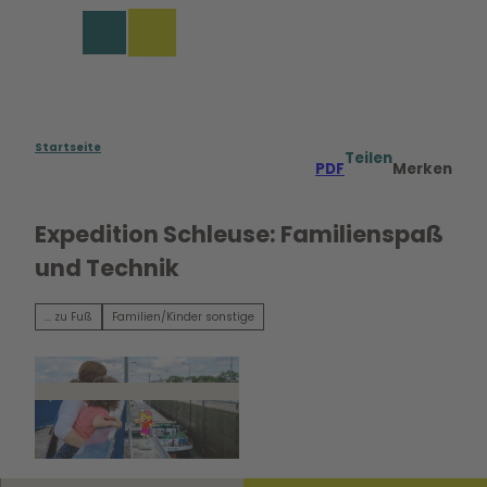
Z
u
Merkzettel
Suche
Menü
m
I
n
h
a
Startseite
Teilen
PDF
Merken
l
t
Expedition Schleuse: Familienspaß
und Technik
... zu Fuß
Familien/Kinder sonstige
© regiondo.com