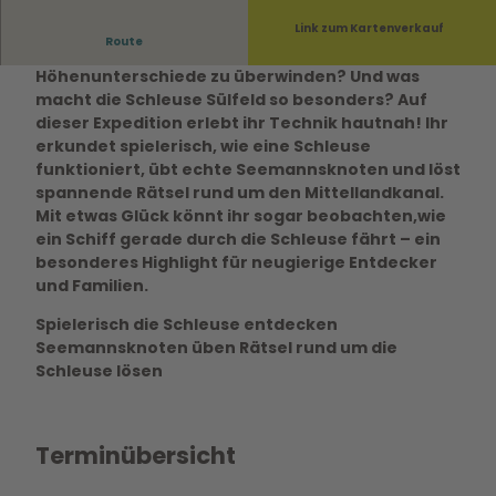
Link zum Kartenverkauf
Route
Wie schaffen es Schiffe, ganze
Höhenunterschiede zu überwinden? Und was
macht die Schleuse Sülfeld so besonders? Auf
dieser Expedition erlebt ihr Technik hautnah! Ihr
erkundet spielerisch, wie eine Schleuse
funktioniert, übt echte Seemannsknoten und löst
spannende Rätsel rund um den Mittellandkanal.
Mit etwas Glück könnt ihr sogar beobachten,wie
ein Schiff gerade durch die Schleuse fährt – ein
besonderes Highlight für neugierige Entdecker
und Familien.
Spielerisch die Schleuse entdecken
Seemannsknoten üben Rätsel rund um die
Schleuse lösen
Terminübersicht