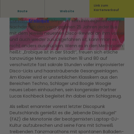
Link zum
Warm Up DJ-Set mit INDIE.DISKO.GEHN.
Kartenverkauf
Route
Website
Carsten ‚
Erobique
‘ Meyer ist sein ihm eigenes Genre.
© Hallenbad - Zentrum junge Kultur Wolfsburg
© Hallenbad - Zentrum junge Kultur Wolfsburg
Nachdem in den vergangenen 25 Jahren jeder Bus
GmbH |
CC-BY-SA
GmbH |
CC-BY-SA
mit dem jeweils neuesten Disco-Revival an ihm vorbei
und auch wieder zurückgefahren ist, kann man es
nicht anders ausdrücken. Wenn es in den Metropolen
heißt: „Erobique ist in der Stadt“, freuen sich etliche
© All rights reserved. Anne Backhaus, Hallenbad - Zentrum junge Kultur Wolfsburg GmbH |
CC-BY-SA
tanzwütige Menschen zwischen 18 und 80 auf
verschwitzte fast sakrale Stunden voller improvisierter
Disco-Licks und haarsträubende Gesangseinlagen.
Am Klavier wird er unsterblichen Klassikern aus den
Bereichen Techno, Schlager und Boogie Woogie
neues Leben einhauchen, sein kongenialer Partner
Lucas Kochbeck begleitet ihn dabei am Schlagzeug.
Als selbst ernannter vorerst letzter Discopunk
Deutschlands genießt es die „lebende Discokugel“
(FAZ) die Monotonie der beatgemixten Laptop-DJ-
Kultur aufzubrechen und seine Fans mit Schweiß
treibenden Tanzmarathons mit spontanen Balladen-