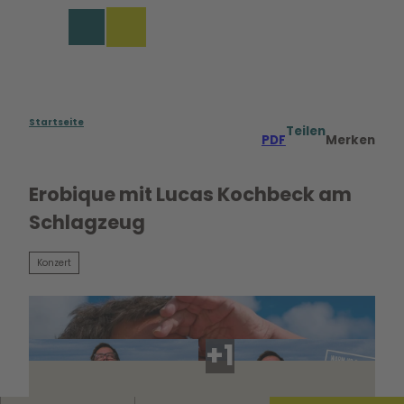
Z
u
Merkzettel
Suche
Menü
m
I
n
h
a
Startseite
Teilen
PDF
Merken
l
t
Erobique mit Lucas Kochbeck am
Schlagzeug
Konzert