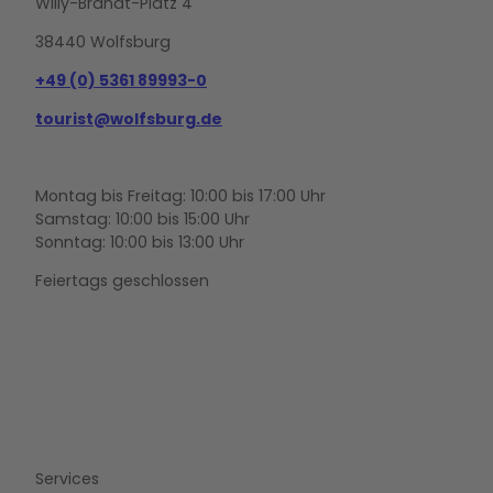
Willy-Brandt-Platz 4
38440 Wolfsburg
+49 (0) 5361 89993-0
tourist@wolfsburg.de
Montag bis Freitag: 10:00 bis 17:00 Uhr
Samstag: 10:00 bis 15:00 Uhr
Sonntag: 10:00 bis 13:00 Uhr
Feiertags geschlossen
F
Y
I
a
o
n
c
u
s
e
t
t
b
u
a
o
b
g
Services
o
e
r