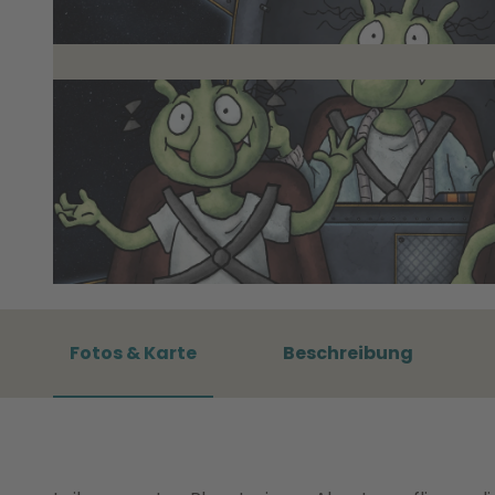
© Sternevent GmbH/ Zeiss-Planetarium Jena |
CC-BY-SA
Fotos & Karte
Beschreibung