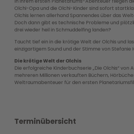
In ihrem ersten Planetariums-Abenteuer fliegen die
Olchi-Opa und die Olchi-Kinder sind sofort startkl
Olchis lernen allerhand Spannendes über das Wel
Doch dann gibt es technische Probleme und plötzl
drei wieder heil in Schmuddelfing landen?
Taucht tief ein in die krötige Welt der Olchis und 
einzigartigem Sound und der Stimme von Stefanie H
Die krötige Welt der Olchis
Die erfolgreiche Kinderbuchserie „Die Olchis“ von A
mehreren Millionen verkauften Büchern, Hörbüchern
Weltraumabenteuer für den ersten Planetariumsfil
Terminübersicht