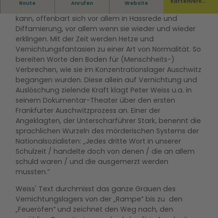
Kartenverka
Route
Anrufen
Website
Die zerstörerische Macht, die von Sprache ausgehen
uf
kann, offenbart sich vor allem in Hassrede und
Diffamierung, vor allem wenn sie wieder und wieder
erklingen. Mit der Zeit werden Hetze und
Vernichtungsfantasien zu einer Art von Normalität. So
bereiten Worte den Boden für (Menschheits-)
Verbrechen, wie sie im Konzentrationslager Auschwitz
begangen wurden. Diese allein auf Vernichtung und
Auslöschung zielende Kraft klagt Peter Weiss u.a. in
seinem Dokumentar-Theater über den ersten
Frankfurter Auschwitzprozess an. Einer der
Angeklagten, der Unterscharführer Stark, benennt die
sprachlichen Wurzeln des mörderischen Systems der
Nationalsozialisten: „Jedes dritte Wort in unserer
Schulzeit / handelte doch von denen / die an allem
schuld waren / und die ausgemerzt werden
mussten.“
Weiss' Text durchmisst das ganze Grauen des
Vernichtungslagers von der „Rampe“ bis zu den
„Feueröfen“ und zeichnet den Weg nach, den