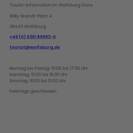
Tourist-Information im Wolfsburg Store
Willy-Brandt-Platz 4
38440 Wolfsburg
+49 (0) 5361 89993-0
tourist@wolfsburg.de
Montag bis Freitag: 10:00 bis 17:00 Uhr
Samstag: 10:00 bis 15:00 Uhr
Sonntag: 10:00 bis 13:00 Uhr
Feiertags geschlossen
F
Y
I
a
o
n
c
u
s
e
t
t