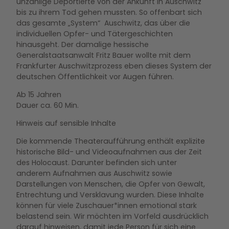
unzählige Deportierte von der Ankunft in Auschwitz
bis zu ihrem Tod gehen mussten. So offenbart sich
das gesamte „System“ Auschwitz, das über die
individuellen Opfer- und Tätergeschichten
hinausgeht. Der damalige hessische
Generalstaatsanwalt Fritz Bauer wollte mit dem
Frankfurter Auschwitzprozess eben dieses System der
deutschen Öffentlichkeit vor Augen führen.
Ab 15 Jahren
Dauer ca. 60 Min.
Hinweis auf sensible Inhalte
Die kommende Theateraufführung enthält explizite
historische Bild- und Videoaufnahmen aus der Zeit
des Holocaust. Darunter befinden sich unter
anderem Aufnahmen aus Auschwitz sowie
Darstellungen von Menschen, die Opfer von Gewalt,
Entrechtung und Versklavung wurden. Diese Inhalte
können für viele Zuschauer*innen emotional stark
belastend sein. Wir möchten im Vorfeld ausdrücklich
darauf hinweisen, damit jede Person für sich eine