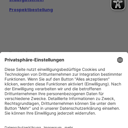
Prospektbestellung
Eine Marke der
Wolfsburg Wirtschaft und Marketing GmbH
Porschestraße 26
38440 Wolfsburg
+49 5361 89994-0
info@wmg-wolfsburg.de
Barrierefreiheitserklärung
Kontakt
Impressum