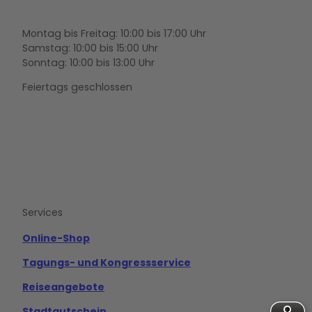
Montag bis Freitag: 10:00 bis 17:00 Uhr
Samstag: 10:00 bis 15:00 Uhr
Sonntag: 10:00 bis 13:00 Uhr
Feiertags geschlossen
F
Y
I
a
o
n
c
u
s
e
t
t
b
u
a
o
b
g
Services
o
e
r
k
a
m
Online-Shop
Tagungs- und Kongressservice
Reiseangebote
Stadtgutschein