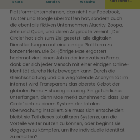
Kartenverka
Route
Anrufen
Website
„Der Circle“ ist ein fiktives, weltweit operierendes
uf
Plattform-Unternehmen, das nicht nur Facebook,
Twitter und Google übertroffen hat, sondern auch
die ebenfalls fiktiven Unternehmen Alacrity, Zoopa,
Jefe und Quan, und deren Angebote vereint. „Der
Circle“ hat sich zum Ziel gesetzt, alle digitalen
Dienstleistungen auf eine einzige Plattform zu
konzentrieren. Die 24-jährige Mae ergattert
hochmotiviert einen Job in der innovativen Firma,
dank der sich jeder Mensch mit einer einzigen Online-
Identität durchs Netz bewegen kann. Durch die
Gleichschaltung und die wegfallende Anonymität im
Internet wird Transparenz das oberste Gebot der
globalen Firma – sharing is caring. Ein gefährliches
Unterfangen, denn Mae merkt zunehmend, dass „Der
Circle“ sich zu einem System der totalen
Überwachung installiert. Sie muss sich entscheiden:
bleibt sie Teil dieses totalitären Systems, um die
Vorteile weiter nutzen zu können, oder beginnt sie
dagegen zu kämpfen, um ihre individuelle Identität
zu erhalten?