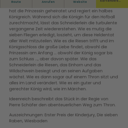
Kartenverka
Route
Anrufen
Website
Das Schneiderlein hat es geschafft. Es ist König. Es
uf
hat die Prinzessin geheiratet und regiert ein halbes
Königreich. Während sich die Königin für den Hofball
zurechtmacht, lässt das Schneiderlein die turbulente
vergangene Zeit wiedererstehen. Wie es mutig die
sieben Fliegen erledigt, loszieht, um diese Heldentat
aller Welt mitzuteilen. Wie es die Riesen trifft und im
Königsschloss die große Liebe findet, obwohl die
Prinzessin am Anfang … obwohl der König sogar bis
zum Schluss …, aber davon später. Wie das
Schneiderlein die Riesen, das Einhorn und das
Wildschwein besiegt und an seinen Aufgaben
wächst. Wie es dann sogar auf einem Thron sitzt und
alles im Land verändert. Wie es ein guter und
gerechter König wird, wie im Märchen.
Ideenreich beschreibt das Stück in der Regie von
Pierre Schäfer den abenteuerlichen Weg zum Thron.
Auszeichnungen: Erster Preis der Kinderjury, Die sieben
Raben, Wiesbaden