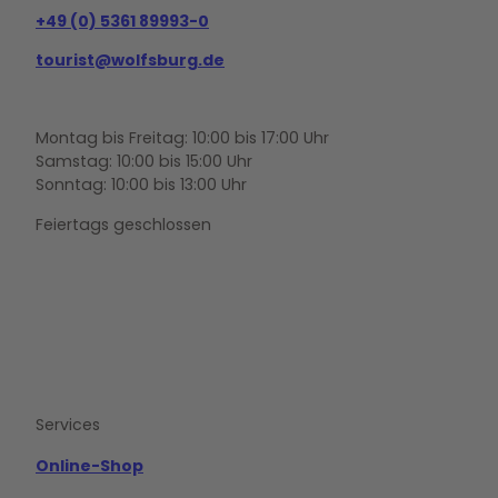
+49 (0) 5361 89993-0
tourist@wolfsburg.de
Montag bis Freitag: 10:00 bis 17:00 Uhr
Samstag: 10:00 bis 15:00 Uhr
Sonntag: 10:00 bis 13:00 Uhr
Feiertags geschlossen
F
Y
I
a
o
n
c
u
s
e
t
t
b
u
a
o
b
g
Services
o
e
r
k
a
m
Online-Shop