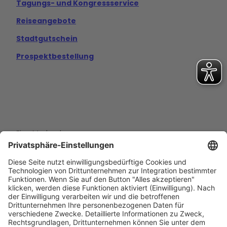
Tagungs- und Kongressservice
Reiseangebote
Stadtgutschein
Prospektbestellung
Eine Marke der
Wolfsburg Wirtschaft und Marketing GmbH
Porschestraße 26
38440 Wolfsburg
+49 5361 89994-0