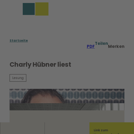
Z
u
Merkzettel
Suche
Menü
m
I
n
h
a
Startseite
Teilen
PDF
Merken
l
t
Charly Hübner liest
Lesung
Link zum