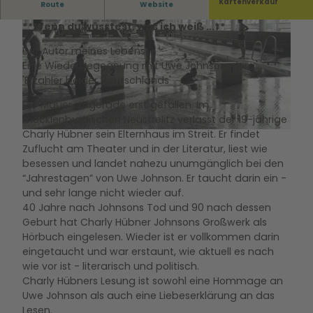
Uwe Johnson „Wenn Du wüßtest, was ich weiß…"
Kartenverkauf
Route
Website
**Wenn du wüsstest, was ich weiß ...**
Der Autor meines Lebens
Eine Wiederbegegnung mit Uwe Johnson, dem
'Erzähler beider Deutschlands'
Die Mauer ist gerade erst gefallen. Im
© www.ilushinaphoto.com , Hallenbad - Zentrum junge Kultur Wolfsburg GmbH |
CC-BY-SA
mecklenburgischen Neustrelitz verlässt der 19-jährige
Charly Hübner sein Elternhaus im Streit. Er findet
© Hallenbad - Zentrum junge Kultur Wolfsburg GmbH |
CC-BY-SA
Zuflucht am Theater und in der Literatur, liest wie
besessen und landet nahezu unumgänglich bei den
“Jahrestagen” von Uwe Johnson. Er taucht darin ein -
und sehr lange nicht wieder auf.
40 Jahre nach Johnsons Tod und 90 nach dessen
Geburt hat Charly Hübner Johnsons Großwerk als
Hörbuch eingelesen. Wieder ist er vollkommen darin
eingetaucht und war erstaunt, wie aktuell es nach
wie vor ist - literarisch und politisch.
Charly Hübners Lesung ist sowohl eine Hommage an
Uwe Johnson als auch eine Liebeserklärung an das
Lesen.