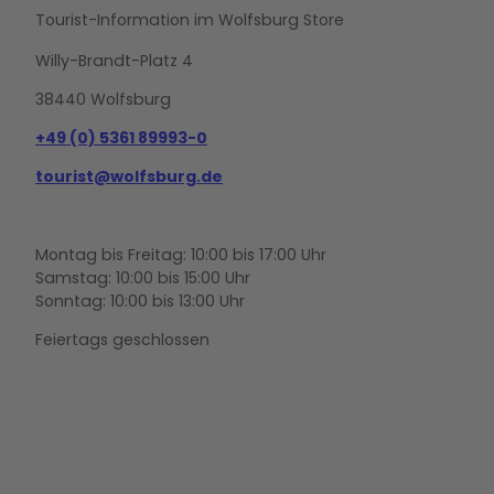
Tourist-Information im Wolfsburg Store
Willy-Brandt-Platz 4
38440 Wolfsburg
+49 (0) 5361 89993-0
tourist@wolfsburg.de
Montag bis Freitag: 10:00 bis 17:00 Uhr
Samstag: 10:00 bis 15:00 Uhr
Sonntag: 10:00 bis 13:00 Uhr
Feiertags geschlossen
F
Y
I
a
o
n
c
u
s